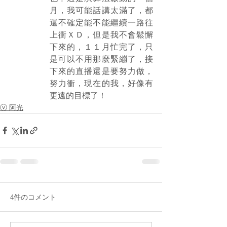
月，我可能話講太滿了，都
還不確定能不能繼續一路往
上衝ＸＤ，但是我不會鬆懈
下來的，１１月忙完了，只
是可以不用那麼緊繃了，接
下來的直播還是要努力做，
努力衝，現在的我，好像有
更遠的目標了！
ⓥ 阿光
4件のコメント