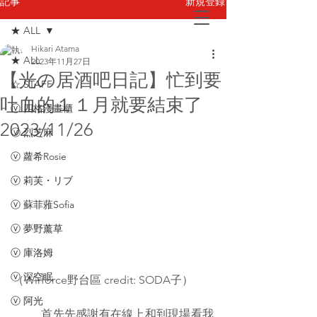
新規登録
記事
★ ALL
Hikari Atama
お問い合わせ
★ ALL
2023年11月27日
【光の居酒吧日記】忙到要
☆ STAFF
吐血的１１月就要結束了
ⓥ 四格漫畫櫃
2023/11/26
ⓥ 烈芝麻
ⓥ 蘿希Rosie
ⓥ 莉芙・リブ
ⓥ 蘇菲蕥Sofia
ⓥ 夢野薰草
ⓥ 庫洛姆
ⓥ 深空眠
（Wirforce野台區 credit: SODA子）
ⓥ 阿光
	首先先感謝有在線上和到現場看我