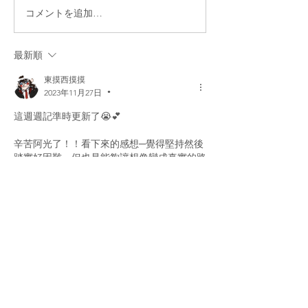
コメントを追加…
最新順
東摸西摸摸
2023年11月27日
•
這週週記準時更新了😭💕
辛苦阿光了！！看下來的感想─覺得堅持然後
踏實好困難，但也是能夠讓想像變成真實的路
徑。
最近在考古(?)時，剛好聽到在5/23突發工作台
VOD中，阿光曾說：「要是把我的02搖放在
某個電玩展的螢幕上，我應該會紅吧？」沒想
到在半年後就達成了，而且還是全員一起蘇打
搖，真的讚死！(轉到阿光的鏡頭又會覺得熟
悉的安心感，一些開台的好笑回憶就會跟著一
起衝上來，嘴角整個壓不下去xDDDD)