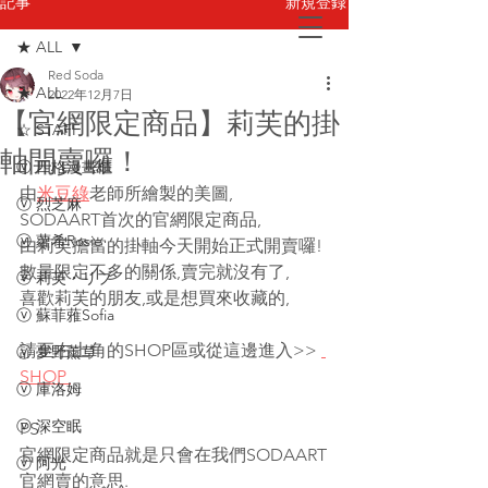
新規登録
記事
★ ALL
Red Soda
お問い合わせ
★ ALL
2022年12月7日
【官網限定商品】莉芙的掛
☆ STAFF
軸開賣囉！
ⓥ 四格漫畫櫃
由
米豆綠
老師所繪製的美圖,
ⓥ 烈芝麻
SODAART首次的官網限定商品,
ⓥ 蘿希Rosie
由莉芙擔當的掛軸今天開始正式開賣囉!
數量限定不多的關係,賣完就沒有了,
ⓥ 莉芙・リブ
喜歡莉芙的朋友,或是想買來收藏的,
ⓥ 蘇菲蕥Sofia
請至右上角的SHOP區或從這邊進入>> 
ⓥ 夢野薰草
SHOP 
ⓥ 庫洛姆
ⓥ 深空眠
PS:
官網限定商品就是只會在我們SODAART
ⓥ 阿光
官網賣的意思.