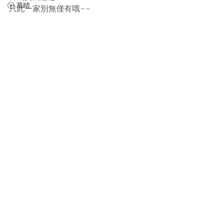
ⓥ 慕晴
只此一家別無僅有哦~~