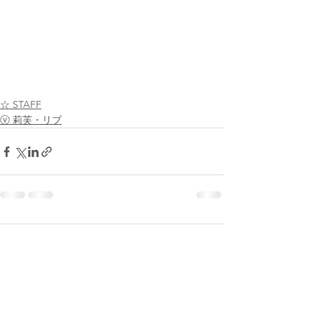
☆ STAFF
ⓥ 莉芙・リブ
2件のコメント
コメントを追加…