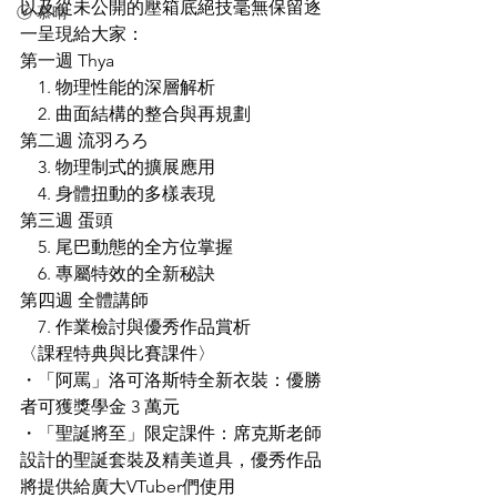
以及從未公開的壓箱底絕技毫無保留逐
ⓥ 慕晴
一呈現給大家：
第一週 Thya
　1. 物理性能的深層解析
　2. 曲面結構的整合與再規劃
第二週 流羽ろろ
　3. 物理制式的擴展應用
　4. 身體扭動的多樣表現
第三週 蛋頭
　5. 尾巴動態的全方位掌握
　6. 專屬特效的全新秘訣
第四週 全體講師
　7. 作業檢討與優秀作品賞析
〈課程特典與比賽課件〉
・「阿罵」洛可洛斯特全新衣裝：優勝
者可獲獎學金 3 萬元
・「聖誕將至」限定課件：席克斯老師
設計的聖誕套裝及精美道具，優秀作品
將提供給廣大VTuber們使用