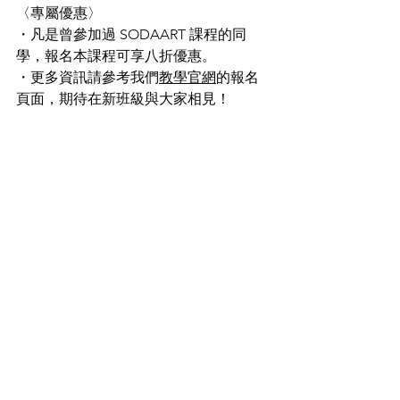
〈專屬優惠〉
・凡是曾參加過 SODAART 課程的同
學，報名本課程可享八折優惠。
・更多資訊請參考我們
教學官網
的報名
頁面，期待在新班級與大家相見！