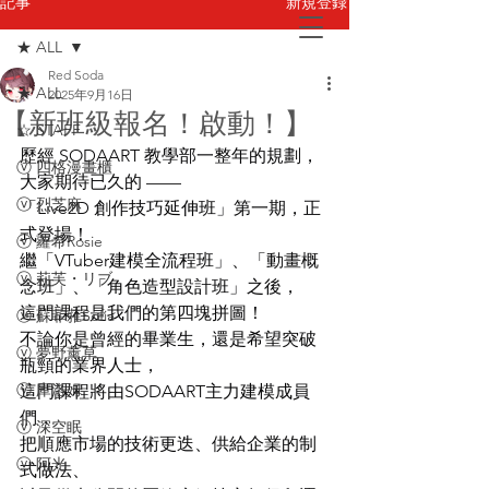
新規登録
記事
★ ALL
Red Soda
お問い合わせ
★ ALL
2025年9月16日
【新班級報名！啟動！】
☆ STAFF
歷經 SODAART 教學部一整年的規劃，
ⓥ 四格漫畫櫃
大家期待已久的 ——
ⓥ 烈芝麻
「Live2D 創作技巧延伸班」第一期，正
式登場！
ⓥ 蘿希Rosie
繼「VTuber建模全流程班」、「動畫概
ⓥ 莉芙・リブ
念班」、「角色造型設計班」之後，
這門課程是我們的第四塊拼圖！
ⓥ 蘇菲蕥Sofia
不論你是曾經的畢業生，還是希望突破
ⓥ 夢野薰草
瓶頸的業界人士，
ⓥ 庫洛姆
這門課程將由SODAART主力建模成員
們，
ⓥ 深空眠
把順應市場的技術更迭、供給企業的制
ⓥ 阿光
式做法、