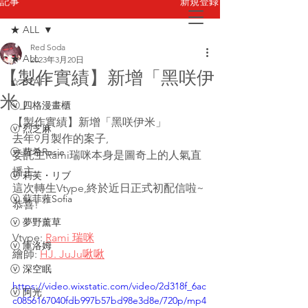
新規登録
記事
★ ALL
Red Soda
お問い合わせ
★ ALL
2023年3月20日
【製作實績】新增「黑咲伊
☆ STAFF
米」
ⓥ 四格漫畫櫃
【製作實績】新增「黑咲伊米」
ⓥ 烈芝麻
去年9月製作的案子,
ⓥ 蘿希Rosie
委託主Rami瑞咪本身是圖奇上的人氣直
播主,
ⓥ 莉芙・リブ
這次轉生Vtype,終於近日正式初配信啦~
ⓥ 蘇菲蕥Sofia
恭喜!
ⓥ 夢野薰草
Vtype: 
Rami 瑞咪
ⓥ 庫洛姆
繪師: 
HJ. JuJu啾啾
ⓥ 深空眠
https://video.wixstatic.com/video/2d318f_6ac
ⓥ 阿光
c0856167040fdb997b57bd98e3d8e/720p/mp4