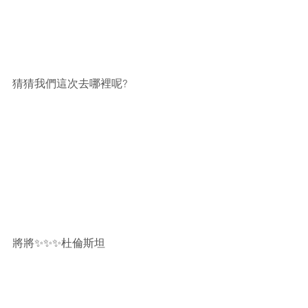
猜猜我們這次去哪裡呢?
將將
✨✨✨
杜倫斯坦