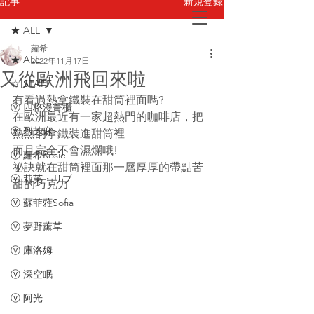
新規登録
記事
★ ALL
蘿希
お問い合わせ
★ ALL
2022年11月17日
又從歐洲飛回來啦
☆ STAFF
有看過熱拿鐵裝在甜筒裡面嗎? 
ⓥ 四格漫畫櫃
在歐洲最近有一家超熱門的咖啡店，把
ⓥ 烈芝麻
熱熱的拿鐵裝進甜筒裡
而且完全不會濕爛哦!
ⓥ 蘿希Rosie
祕訣就在甜筒裡面那一層厚厚的帶點苦
ⓥ 莉芙・リブ
甜的巧克力
ⓥ 蘇菲蕥Sofia
ⓥ 夢野薰草
ⓥ 庫洛姆
ⓥ 深空眠
ⓥ 阿光