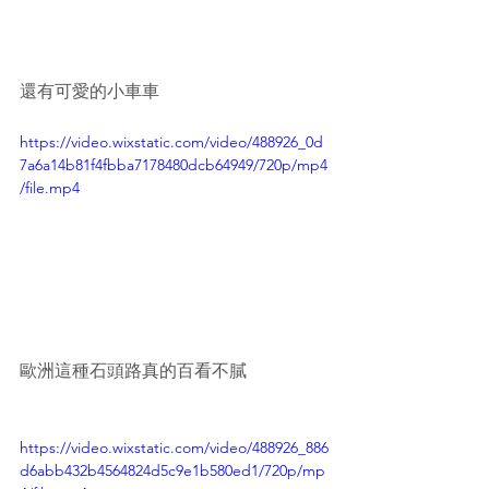
還有可愛的小車車
https://video.wixstatic.com/video/488926_0d
7a6a14b81f4fbba7178480dcb64949/720p/mp4
/file.mp4
歐洲這種石頭路真的百看不膩
https://video.wixstatic.com/video/488926_886
d6abb432b4564824d5c9e1b580ed1/720p/mp