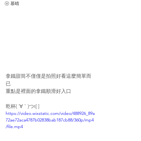
ⓥ 慕晴
拿鐵甜筒不僅僅是拍照好看這麼簡單而
已
重點是裡面的拿鐵順滑好入口
乾杯( ´∀｀)つt[ ]
https://video.wixstatic.com/video/488926_89a
72ae72aca4787b02838bab187cb88/360p/mp4
/file.mp4