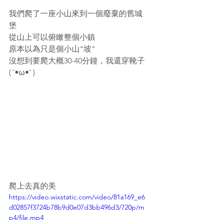
我們爬了一座小山來到一個廢棄的舊城
堡
從山上可以俯瞰整個小鎮
原本以為只是個小山"坡"
沒想到要爬大概30-40分鐘，我還穿靴子
( ˘•ω•˘ ) 
爬上去真的美
https://video.wixstatic.com/video/81a169_e6
d02857f3724b78b9d0e07d3bb496d3/720p/m
p4/file.mp4