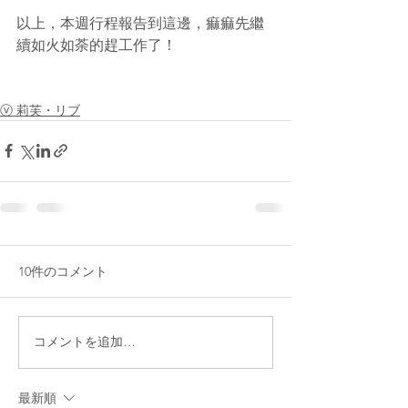
以上，本週行程報告到這邊，痲痲先繼
續如火如荼的趕工作了！
ⓥ 莉芙・リブ
10件のコメント
コメントを追加…
最新順