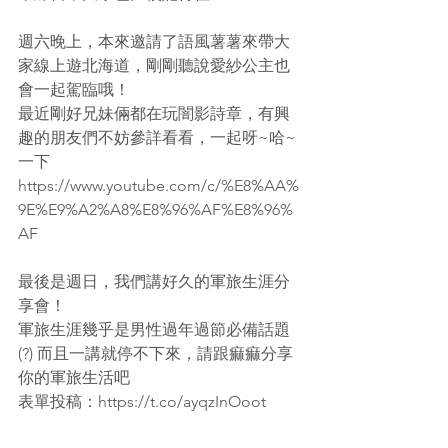
週六晚上，本來邀請了語風薯薯來帶大
家線上遊北海道，剛剛聽說愛紗公主也
會一起駕臨哦！
最近剛好兄妹倆都在玩闇影詩章，有興
趣的朋友們不妨參詳看看，一起呀~哈~
一下
https://www.youtube.com/c/%E8%AA%
9E%E9%A2%A8%E8%96%AF%E8%96%
AF
最後是週日，我們講好久的軍旅生涯分
享會！
軍旅生涯幾乎是男性過年過節必備話題
(?) 而且一講就停不下來，請跟痲痲分享
你的軍旅生活吧
表單投稿：https://t.co/ayqzInOoot