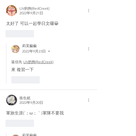
LIV的狗(RedCreek)
2022年9月21日
太好了 可以一起學日文囉😀
いいね！
莉芙痲痲
2022年9月23日
•
返信先
LIV的狗(RedCreek)
來 複習一下
いいね！
衛生紙
2022年9月20日
軍旅生涯(´；ω；｀)軍隊不要我
いいね！
莉芙痲痲