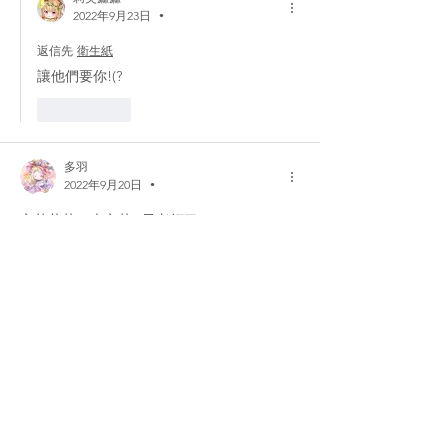
2022年9月23日
•
返信先
衛生紙
讓他們要你!(?
いいね！
多羽
2022年9月20日
•
辛苦莉芙，也辛苦H子老師了！
債很多只能慢慢還了
😢
いいね！
莉芙痲痲
2022年9月23日
•
返信先
多羽
H子老師真的辛苦了QQ
いいね！