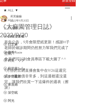
新規登録
記事
★ ALL
莉芙痲痲
お問い合わせ
★ ALL
2022年9月20日
《大痲園管理日誌》
☆ STAFF
2022/9/20
ⓥ 四格漫畫櫃
首先公告，9月會限壁紙更新！感謝H子
ⓥ 烈芝麻
老師於確診期間仍然努力幫我們完成了
ⓥ 蘿希Rosie
壁紙！
會員們可以到會員專區下載大圖了^^
ⓥ 莉芙・リブ
ⓥ 蘇菲蕥Sofia
9月份的官網直播會集中在9/26這週完
成，3週的債非常多，到這週都還沒還
ⓥ 夢野薰草
完，讓我們欣賞一下這爆炸的週表（擦
ⓥ 庫洛姆
淚）
ⓥ 深空眠
ⓥ 阿光