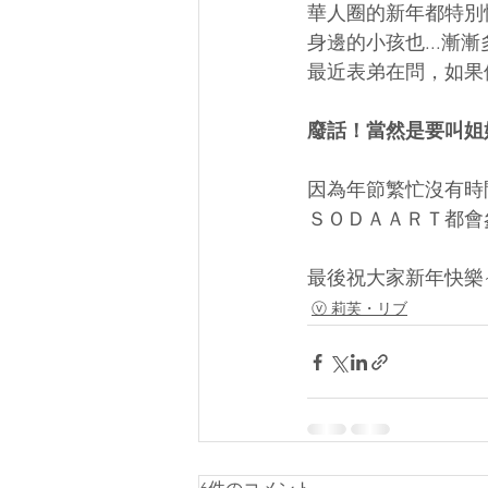
華人圈的新年都特別
身邊的小孩也...漸
最近表弟在問，如果
廢話！當然是要叫姐姐
因為年節繁忙沒有時
ＳＯＤＡＡＲＴ都會
最後祝大家新年快樂
ⓥ 莉芙・リブ