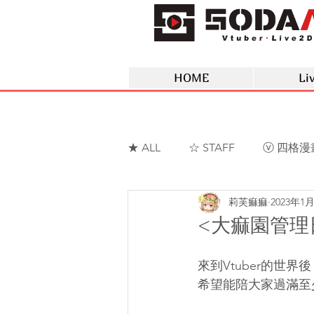
HOME
Li
★ ALL
☆ STAFF
ⓥ 四格漫
莉芙痲痲
2023年1
ⓥ 蘇菲蕥Sofia
ⓥ 夢野薰
<大痲園管理日誌
來到Vtuber的世
希望能陪大家過滿至