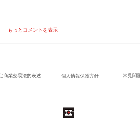
もっとコメントを表示
取引法に基づく表記
／
個人情報保護方針
／
よくある質
特定商業交易法的表述
​常見問
個人情報保護方針
© 2022 SODAART CO., LTD. All Rights Reserved.