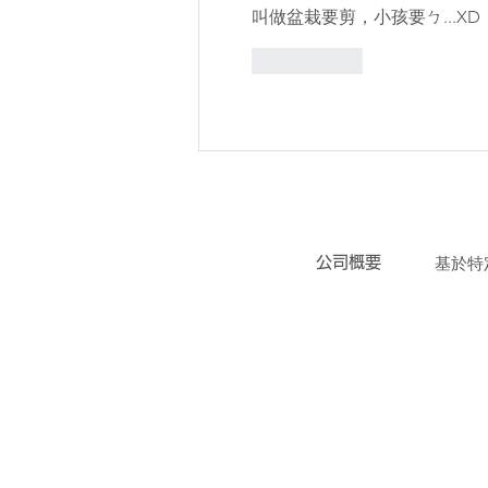
叫做盆栽要剪，小孩要ㄅ...XD
いいね！
会社概要
／
特定商
​公司概要
​基於