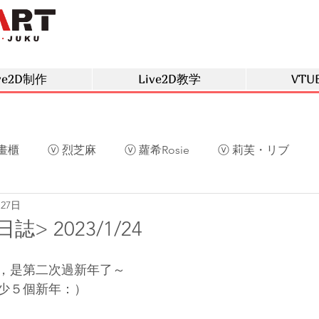
ve2D制作
Live2D教学
VTU
畫櫃
ⓥ 烈芝麻
ⓥ 蘿希Rosie
ⓥ 莉芙・リブ
月27日
草
ⓥ 庫洛姆
ⓥ 深空眠
ⓥ 阿光
ⓥ 慕晴
> 2023/1/24
界後，是第二次過新年了～
少５個新年：）