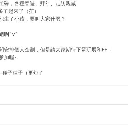
忙碌，各種春遊、拜年、走訪親戚
漸多了起來了（茫）
他生了小孩，要叫大家什麼？
啊ˊｖˋ
間安排個人企劃，但是請大家期待下電玩展和FF！
參加喔~
~種子種子（更短了