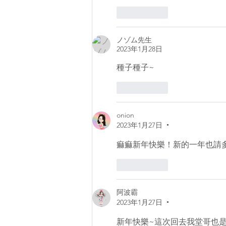
いいね！
ノゾム先生
2023年1月28日
種子種子~
いいね！
onion
2023年1月27日
•
痲痲新年快樂！新的一年也請
いいね！
阿波霸
2023年1月27日
•
新年快樂~這次回去我堂哥也