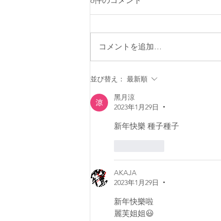
6件のコメント
コメントを追加…
並び替え：
最新順
黑月涼
2023年1月29日
•
新年快樂 種子種子
いいね！
AKAJA
2023年1月29日
•
新年快樂啦 
麗芙姐姐😃