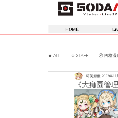
HOME
Li
★ ALL
☆ STAFF
ⓥ 四格漫
莉芙痲痲
2023年1
ⓥ 蘇菲蕥Sofia
ⓥ 夢野薰
《大痲園管理日誌