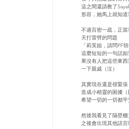
這之間還請教了Say
形容，她馬上就知道
不過百密一疏，正當
天打雷劈的問題
「莉芙姐，請問PF
這麼短短的一句話如
果沒有人把這些東西
一下親戚（泣）
其實現在還是很緊張
造成小精靈的困擾（
希望一切的一切都平
然後我看見了隔壁棚
之後會出現其他語言