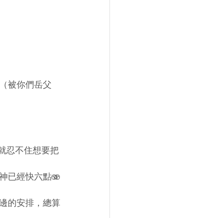
（被你們岳父
，就忍不住想要把
神已經快六點🫨
邊的安排，總算