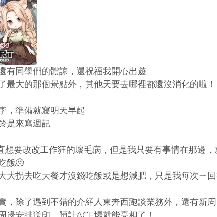
還有同學們的體諒，還祝福我開心出遊
了最大的那個景點外，其他天要去哪裡都還沒消化的啦！
李，準備就寢明天早起
於是來寫週記
是一直想要改改工作狂的壞毛病，但是我只要有事情在那邊
吃飯🫠
大大拐去吃大餐才沒錢吃飯或是想減肥，只是我每次ㄧ回
實，除了遇到不錯的介紹人東奔西跑談業務外，還有新周
周邊安排送印，預計ACE場就能亮相了！