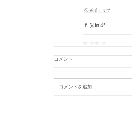
ⓥ 莉芙・リブ
コメント
コメントを追加…
会社概要
／
特定商