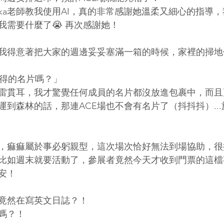
aka老師教我使用AI，真的非常感謝她溫柔又細心的指導
我需要什麼了😭 再次感謝她！
我得意著把大家的週邊妥妥塞滿一箱的時候，家裡的掃地
領得的名片嗎？」
雷貫耳，我才驚覺任何成員的名片都沒放進包裹中，而且
運到森林的話，那連ACE場也不會有名片了（抖抖抖）..
，痲痲屬於事必躬親型，這次場次恰好無法到場協助，很
比如週末就要活動了，參展者竟然今天才收到門票的這檔
安！
竟然在寫英文日誌？！
嗎？！