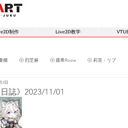
ve2D制作
Live2D教学
VTU
畫櫃
ⓥ 烈芝麻
ⓥ 蘿希Rosie
ⓥ 莉芙・リブ
1月2日
草
ⓥ 庫洛姆
ⓥ 深空眠
ⓥ 阿光
ⓥ 慕晴
》2023/11/01