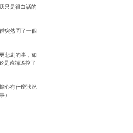
，我只是很白話的
僧突然問了一個
更悲劇的事，如
.於是遠端遙控了
擔心有什麼狀況
事）