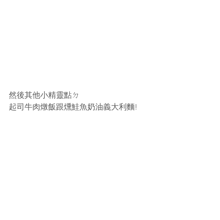
然後其他小精靈點ㄉ
起司牛肉燉飯跟燻鮭魚奶油義大利麵!