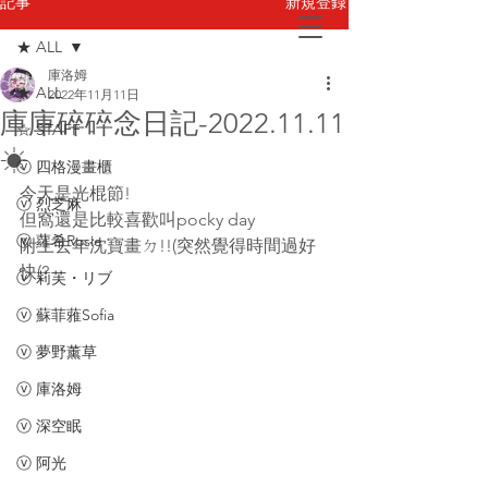
新規登録
記事
★ ALL
庫洛姆
お問い合わせ
★ ALL
2022年11月11日
庫庫碎碎念日記-2022.11.11
☆ STAFF
☀
ⓥ 四格漫畫櫃
今天是光棍節!
ⓥ 烈芝麻
但窩還是比較喜歡叫pocky day
ⓥ 蘿希Rosie
附上去年沈寶畫ㄉ!!(突然覺得時間過好
快(?
ⓥ 莉芙・リブ
ⓥ 蘇菲蕥Sofia
ⓥ 夢野薰草
ⓥ 庫洛姆
ⓥ 深空眠
ⓥ 阿光