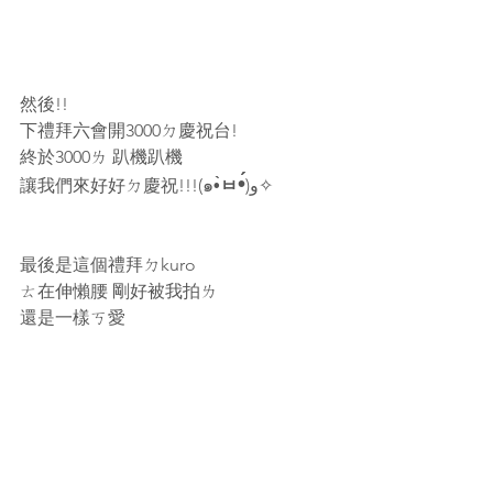
然後!!
下禮拜六會開3000ㄉ慶祝台!
終於3000ㄌ 趴機趴機
•́
讓我們來好好ㄉ慶祝!!!(๑
•̀ㅂ
)و✧
最後是這個禮拜ㄉkuro
ㄊ在伸懶腰 剛好被我拍ㄌ
還是一樣ㄎ愛