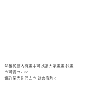
然後餐廳內有畫本可以讓大家畫畫 我畫
ㄌ可愛ㄉkuro
也許某天你們去ㄌ 就會看到ㄛ