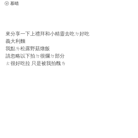
ⓥ 慕晴
來分享一下上禮拜和小精靈去吃ㄉ好吃
義大利麵
我點ㄌ松露野菇燉飯
請忽略以下拍ㄉ很爛ㄉ部分
ㄊ很好吃拉 只是被我拍醜ㄌ