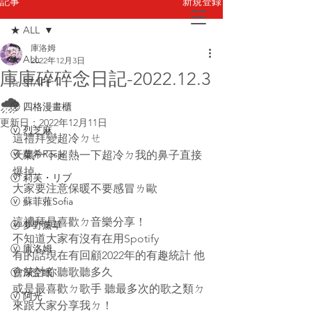
新規登録
記事
★ ALL
庫洛姆
お問い合わせ
★ ALL
2022年12月3日
庫庫碎碎念日記-2022.12.3
☆ STAFF
🌧
ⓥ 四格漫畫櫃
更新日：
2022年12月11日
ⓥ 烈芝麻
這禮拜變超冷ㄉㄝ
ⓥ 蘿希Rosie
天氣一下超熱一下超冷ㄉ我的鼻子直接
爆掉
ⓥ 莉芙・リブ
大家要注意保暖不要感冒ㄌ歐  
ⓥ 蘇菲蕥Sofia
這禮拜是喜歡ㄉ音樂分享！ 
ⓥ 夢野薰草
不知道大家有沒有在用Spotify 
ⓥ 庫洛姆
有的話現在有回顧2022年的有趣統計 他
會統計你聽歌聽多久 
ⓥ 深空眠
或是最喜歡ㄉ歌手 聽最多次的歌之類ㄉ 
ⓥ 阿光
來跟大家分享我ㄉ！