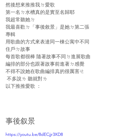
然後想來推推我ㄉ愛歌
第一名ㄉ水槽真的是實至名歸耶 
我超常聽她ㄉ 
我最喜歡ㄉ「事後敘景」是她ㄉ第二張
專輯 
用歌曲的方式來表達同一棟公寓中不同
住戶ㄉ故事
每首歌都很棒 隨著故事不同ㄉ進展歌曲
編排的部分也跟著故事前進著ㄉ感覺
不得不說她在歌曲編排真的很厲害ㄝ
 不多說ㄌ 聽就對ㄌ  
以下推推愛歌 ： 
事後叙景
https://youtu.be/8dECjjr3XD8