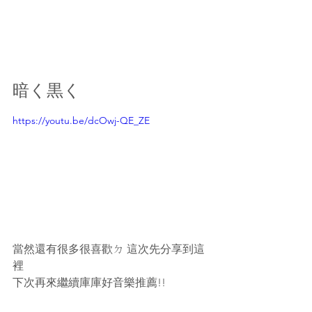
暗く黒く
https://youtu.be/dcOwj-QE_ZE
當然還有很多很喜歡ㄉ 這次先分享到這
裡
下次再來繼續庫庫好音樂推薦!!