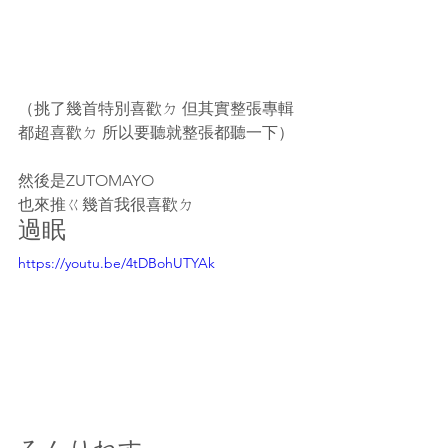
（挑了幾首特別喜歡ㄉ 但其實整張專輯
都超喜歡ㄉ 所以要聽就整張都聽一下）
然後是ZUTOMAYO
也來推ㄍ幾首我很喜歡ㄉ
過眠 
https://youtu.be/4tDBohUTYAk