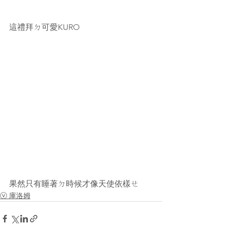
這禮拜ㄉ可愛KURO
果然只有睡著ㄉ時候才像天使依樣ㄝ 
ⓥ 庫洛姆