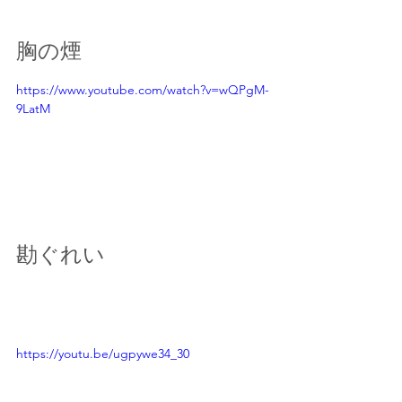
胸の煙
https://www.youtube.com/watch?v=wQPgM-
9LatM
勘ぐれい
https://youtu.be/ugpywe34_30