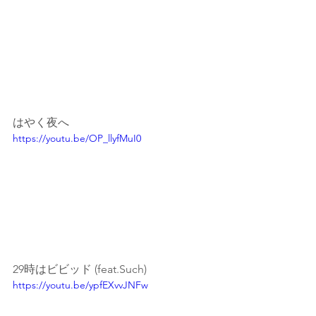
はやく夜へ 
https://youtu.be/OP_llyfMuI0 
29時はビビッド (feat.Such) 
https://youtu.be/ypfEXvvJNFw