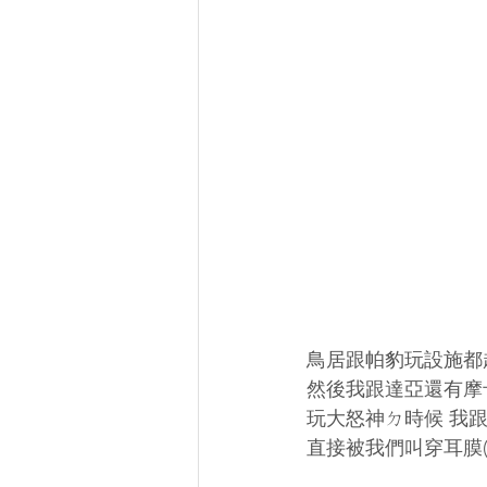
鳥居跟帕豹玩設施都
然後我跟達亞還有摩
玩大怒神ㄉ時候 我
直接被我們叫穿耳膜