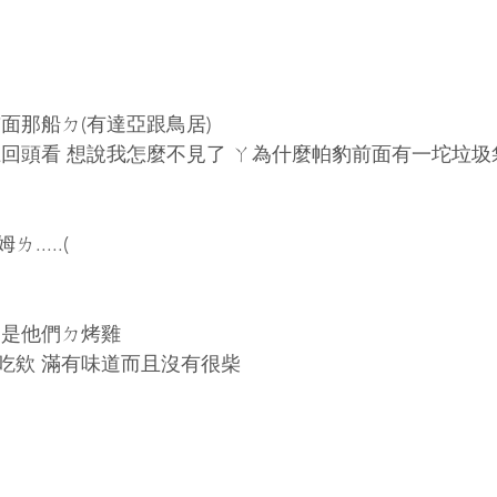
面那船ㄉ(有達亞跟鳥居)
上回頭看 想說我怎麼不見了 ㄚ為什麼帕豹前面有一坨垃圾
....(
這是他們ㄉ烤雞
吃欸 滿有味道而且沒有很柴