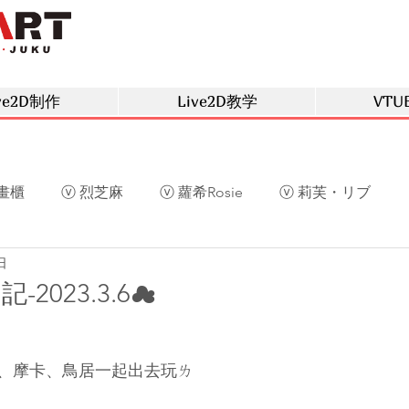
ve2D制作
Live2D教学
VTU
畫櫃
ⓥ 烈芝麻
ⓥ 蘿希Rosie
ⓥ 莉芙・リブ
日
草
ⓥ 庫洛姆
ⓥ 深空眠
ⓥ 阿光
ⓥ 慕晴
2023.3.6☁
、摩卡、鳥居一起出去玩ㄌ