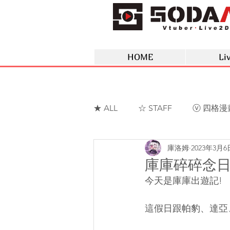
HOME
Li
★ ALL
☆ STAFF
ⓥ 四格漫
庫洛姆
2023年3月6
ⓥ 蘇菲蕥Sofia
ⓥ 夢野薰
庫庫碎碎念日記-
今天是庫庫出遊記!
這假日跟帕豹、達亞