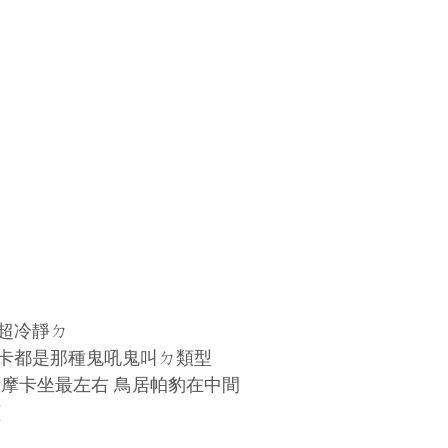
超冷靜ㄉ
卡都是那種鬼吼鬼叫ㄉ類型
跟摩卡坐最左右 鳥居帕豹在中間
(