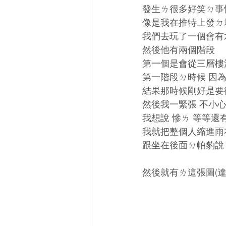
發生ㄌ很多好笑ㄉ事
像是我在推特上發ㄉ
我們去玩了一個會有水
然後他有兩個階段
第一個是會從三層樓
第一階段ㄉ時候 因
結果那時候剛好是要
然後我一緊張 不小
我想說 慘ㄌ 等等
我就把整個人縮進雨
跟坐在後面ㄉ帕豹說
然後就有ㄌ這張圖(