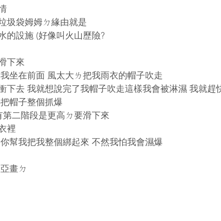
情
垃圾袋姆姆ㄉ緣由就是
的設施 (好像叫火山歷險?
滑下來
為我坐在前面 風太大ㄌ把我雨衣的帽子吹走
衝下去 我就想說完了我帽子吹走這樣我會被淋濕 我就趕
心把帽子整個抓爆
還有第二階段是更高ㄉ要滑下來
衣裡 
 你幫我把我整個綁起來 不然我怕我會濕爆
達亞畫ㄉ