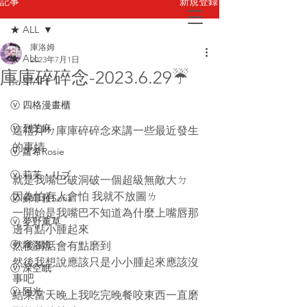
新規登録
記事
★ ALL
庫洛姆
お問い合わせ
★ ALL
2023年7月1日
庫庫碎碎念-2023.6.29☔️
☆ STAFF
ⓥ 四格漫畫櫃
ⓥ 烈芝麻
這禮拜ㄉ庫庫碎碎念來講一些最近發生
的事情
ⓥ 蘿希Rosie
ⓥ 莉芙・リブ
就是我嘴巴破洞破一個超級無敵大ㄉ
因為怕有人會怕 我就不放圖ㄌ
ⓥ 蘇菲蕥Sofia
一開始是我嘴巴不知道為什麼上嘴唇那
ⓥ 夢野薰草
邊有點小腫起來
ⓥ 庫洛姆
然後講話會有點磨到
然後我想說應該只是小小腫起來應該沒
ⓥ 深空眠
事吧
ⓥ 阿光
結果當天晚上我吃完晚餐咬東西一直磨