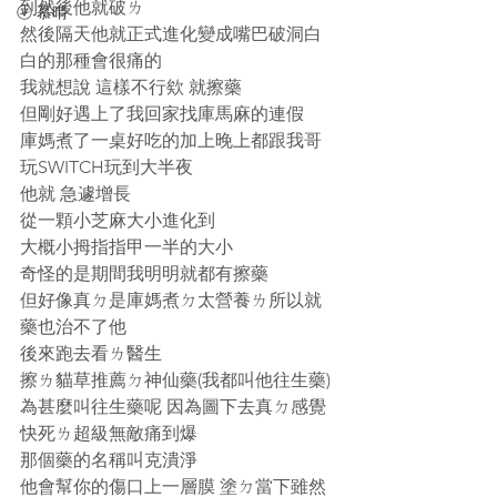
到然後他就破ㄌ
ⓥ 慕晴
然後隔天他就正式進化變成嘴巴破洞白
白的那種會很痛的
我就想說 這樣不行欸 就擦藥
但剛好遇上了我回家找庫馬麻的連假
庫媽煮了一桌好吃的加上晚上都跟我哥
玩SWITCH玩到大半夜
他就 急遽增長
從一顆小芝麻大小進化到
大概小拇指指甲一半的大小
奇怪的是期間我明明就都有擦藥
但好像真ㄉ是庫媽煮ㄉ太營養ㄌ所以就
藥也治不了他
後來跑去看ㄌ醫生  
擦ㄌ貓草推薦ㄉ神仙藥(我都叫他往生藥)
為甚麼叫往生藥呢 因為圖下去真ㄉ感覺
快死ㄌ超級無敵痛到爆
那個藥的名稱叫克潰淨
他會幫你的傷口上一層膜 塗ㄉ當下雖然