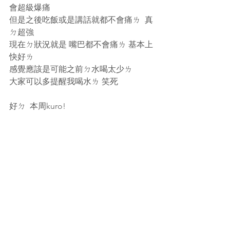
會超級爆痛
但是之後吃飯或是講話就都不會痛ㄌ  真
ㄉ超強
現在ㄉ狀況就是 嘴巴都不會痛ㄌ 基本上
快好ㄌ
感覺應該是可能之前ㄉ水喝太少ㄌ
大家可以多提醒我喝水ㄌ 笑死
好ㄉ  本周kuro!