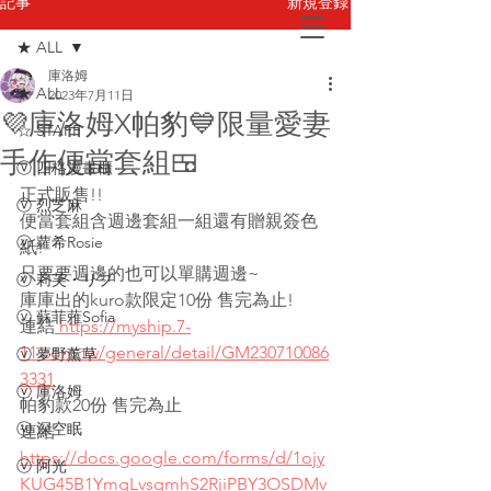
新規登録
記事
★ ALL
庫洛姆
お問い合わせ
★ ALL
2023年7月11日
💜庫洛姆X帕豹💙限量愛妻
☆ STAFF
手作便當套組🍱
ⓥ 四格漫畫櫃
正式販售!! 
ⓥ 烈芝麻
便當套組含週邊套組一組還有贈親簽色
ⓥ 蘿希Rosie
紙!
只要要週邊的也可以單購週邊~
ⓥ 莉芙・リブ
庫庫出的kuro款限定10份 售完為止! 
ⓥ 蘇菲蕥Sofia
連結
 https://myship.7-
11.com.tw/general/detail/GM230710086
ⓥ 夢野薰草
3331
ⓥ 庫洛姆
帕豹款20份 售完為止 
ⓥ 深空眠
連結
https://docs.google.com/forms/d/1ojy
ⓥ 阿光
KUG45B1YmgLvsqmhS2RjiPBY3OSDMv