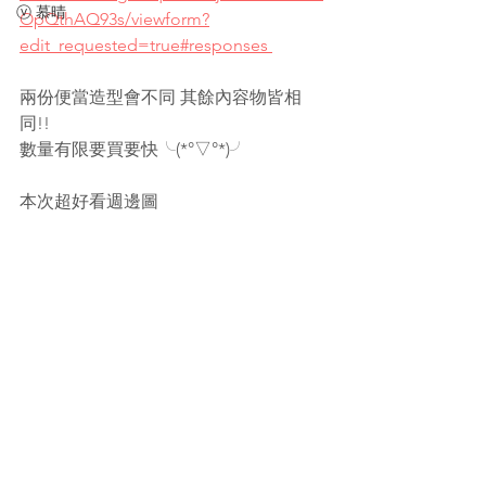
ⓥ 慕晴
OpQthAQ93s/viewform?
edit_requested=true#responses 
兩份便當造型會不同 其餘內容物皆相
同!!
數量有限要買要快╰(*°▽°*)╯
本次超好看週邊圖