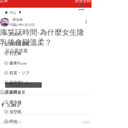
新規登録
記事
★ ALL
庫洛姆
お問い合わせ
★ ALL
2023年5月29日
庫笑話時間-為什麼女生隆
☆ STAFF
乳後會變溫柔？
ⓥ 四格漫畫櫃
反白看答案
ⓥ 烈芝麻
ⓥ 蘿希Rosie
ⓥ 莉芙・リブ
ⓥ 蘇菲蕥Sofia
因為他胸部起來了
ⓥ 庫洛姆
ⓥ 夢野薰草
ⓥ 庫洛姆
ⓥ 深空眠
ⓥ 阿光