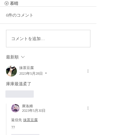
ⓥ 慕晴
6件のコメント
コメントを追加…
最新順
抹茶豆腐
2023年5月28日
•
庫庫最溫柔了
いいね！
庫洛姆
2023年5月30日
返信先
抹茶豆腐
??