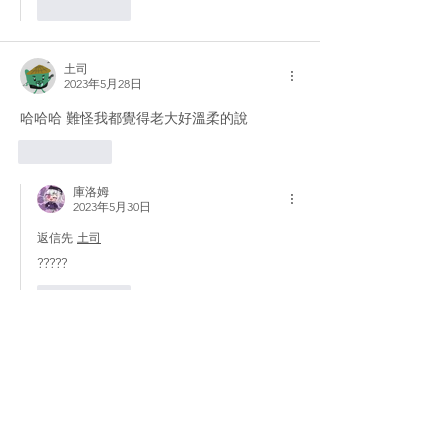
いいね！
土司
2023年5月28日
哈哈哈 難怪我都覺得老大好溫柔的說
いいね！
庫洛姆
2023年5月30日
返信先
土司
?????
いいね！
凜野
2023年5月28日
這太哭了 我直接被騙進來🤣
いいね！