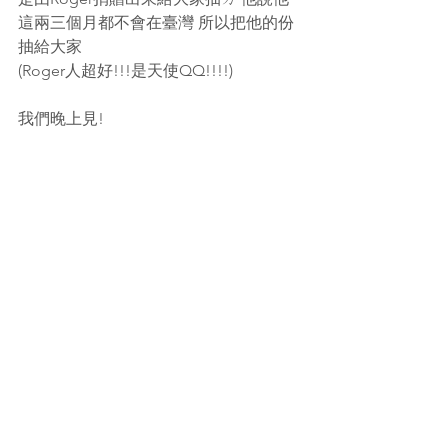
這兩三個月都不會在臺灣 所以把他的份
抽給大家
(Roger人超好!!!是天使QQ!!!!)
我們晚上見!
ⓥ 庫洛姆