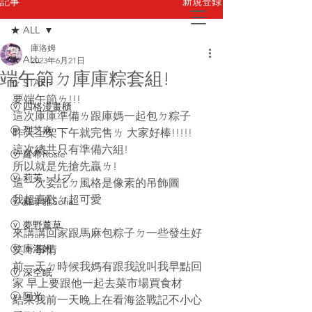
新規登録
記事
★ ALL
庫洛姆
お問い合わせ
★ ALL
2023年6月21日
端午節ㄉ庫庫粽套組!
☆ STAFF
要端午節ㄌ!!!
ⓥ 四格漫畫櫃
這次庫庫準備ㄌ跟庫媽一起包ㄉ粽子
ⓥ 烈芝麻
昨天上架下午就完售ㄌ 大家好棒!!!!!
這次總共只有準備六組!
ⓥ 蘿希Rosie
所以就是先搶先贏ㄌ!
ⓥ 莉芙・リブ
這一次委託ㄉ風格是像素的吊飾圖
我超喜歡ㄉ超可愛
ⓥ 蘇菲蕥Sofia
ⓥ 夢野薰草
來講講回家跟馬麻包粽子ㄉ一些發生好
ⓥ 庫洛姆
笑ㄉ事情
前一天ㄉ時候我媽有跟我說叫我早點回
ⓥ 深空眠
家 早上要跟他一起去菜市場買食材
ⓥ 阿光
結果我前一天晚上在看海盜戰記不小心