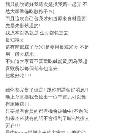
我只能說還好我這次是找我媽一起弄 不
然大家準備吃散粽子ㄌ(
而且這次自己包我才知道原來食材是要
先是先翻炒過的!
我原本以為就是 生ㄉ都包進去
長知識ㄌ
還有南部粽子ㄉ米!是要用長糯米ㄉ 不是
用一般ㄉ糯米
不知道大家喜不喜歡吃鹹蛋黃,因為我超
喜歡所以每個都有包進去
超級好吃!!!!
雖然都完售了但是!!跟你們講個好消息!!
晚上ㄉ直播我會抽出一位幸運兒可以獲
得庫庫粽!!!
只要是有會員的都有機會被抽中!不過你
如果本來就有的話不會得到了喔~然後人
要在!!!
是由Roger捐贈出來給大家抽ㄉ 他說他