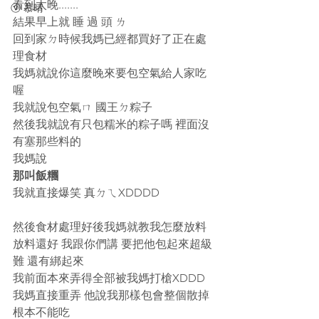
看到太晚.......
ⓥ 慕晴
結果早上就 睡 過 頭 ㄌ
回到家ㄉ時候我媽已經都買好了正在處
理食材
我媽就說你這麼晚來要包空氣給人家吃
喔
我就說包空氣ㄇ 國王ㄉ粽子
然後我就說有只包糯米的粽子嗎 裡面沒
有塞那些料的
我媽說
那叫飯糰
我就直接爆笑 真ㄉㄟXDDDD
然後食材處理好後我媽就教我怎麼放料
放料還好 我跟你們講 要把他包起來超級
難 還有綁起來
我前面本來弄得全部被我媽打槍XDDD
我媽直接重弄 他說我那樣包會整個散掉
根本不能吃