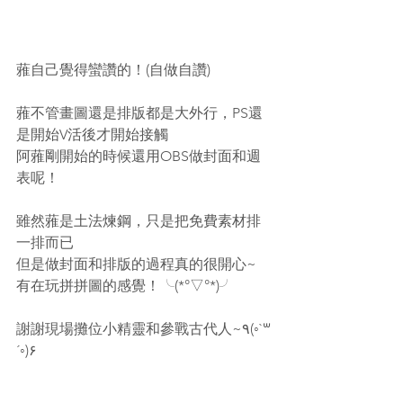
蕥自己覺得蠻讚的！(自做自讚)
蕥不管畫圖還是排版都是大外行，PS還
是開始V活後才開始接觸
阿蕥剛開始的時候還用OBS做封面和週
表呢！
雖然蕥是土法煉鋼，只是把免費素材排
一排而已
但是做封面和排版的過程真的很開心~
有在玩拼拼圖的感覺！╰(*°▽°*)╯
謝謝現場攤位小精靈和參戰古代人~٩(◦`꒳
´◦)۶