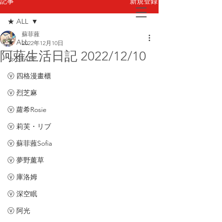
新規登録
記事
★ ALL
蘇菲蕥
お問い合わせ
★ ALL
2022年12月10日
阿蕥生活日記 2022/12/10
☆ STAFF
ⓥ 四格漫畫櫃
ⓥ 烈芝麻
ⓥ 蘿希Rosie
ⓥ 莉芙・リブ
ⓥ 蘇菲蕥Sofia
ⓥ 夢野薰草
ⓥ 庫洛姆
ⓥ 深空眠
ⓥ 阿光