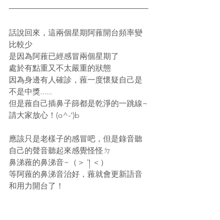
話說回來，這兩個星期阿蕥開台頻率變
比較少
是因為阿蕥已經感冒兩個星期了
處於有點重又不太嚴重的狀態
因為身邊有人確診，蕥一度懷疑自己是
不是中獎......
但是蕥自己插鼻子篩都是乾淨的一跳線~
請大家放心！(o^-')b
應該只是老樣子的感冒吧，但是錄音聽
自己的聲音聽起來感覺怪怪ㄉ
鼻涕蕥的鼻涕音~（＞ ་། ＜）
等阿蕥的鼻涕音治好，蕥就會更新語音
和用力開台了！
要等我唷！ε===(っ≧ω≦)っ