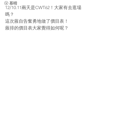
ⓥ 慕晴
12/10.11兩天是CWT62！大家有去逛場
嗎？
這次蕥自告奮勇地做了價目表！
蕥排的價目表大家覺得如何呢？