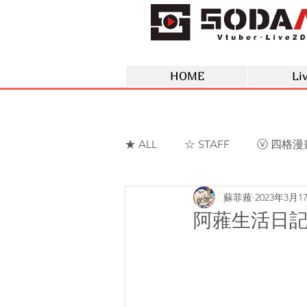
HOME
Li
★ ALL
☆ STAFF
ⓥ 四格漫
蘇菲蕥
2023年3月1
ⓥ 蘇菲蕥Sofia
ⓥ 夢野薰
阿蕥生活日記 2