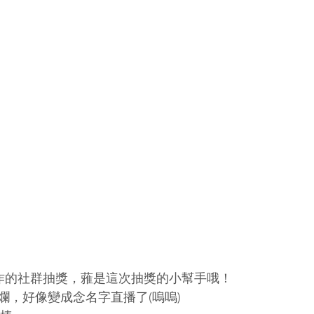
合作的社群抽獎，蕥是這次抽獎的小幫手哦！
爛，好像變成念名字直播了(嗚嗚)