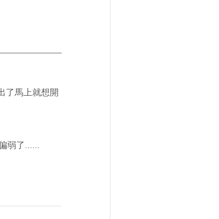
O出了馬上就想開
......