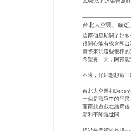
3D魔法的這張合照好
台北大空襲、貓逝、De
這兩個星期開了好多
很開心能有機會和台
實際來玩這些很棒的
希望有一天，阿蕥能
不過，仔細想想這三
台北大空襲和Decemb
一個是戰爭中的平民
而兩款遊戲在結局後
願和平降臨世間
貓逝是美術風格超~