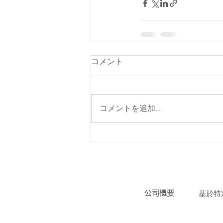
コメント
コメントを追加…
会社概要
／
特定商
​公司概要
​基於