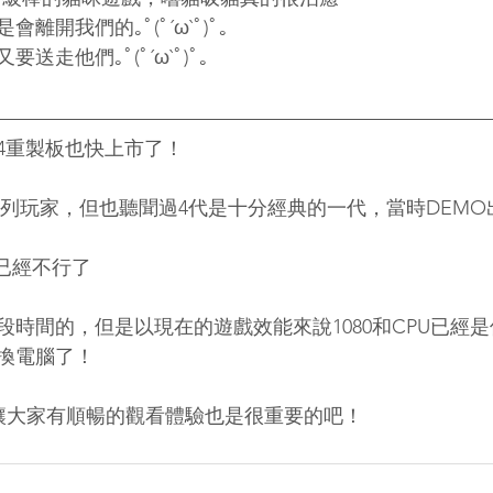
離開我們的｡ﾟ(ﾟ´ω`ﾟ)ﾟ｡
走他們｡ﾟ(ﾟ´ω`ﾟ)ﾟ｡
4重製板也快上市了！
系列玩家，但也聽聞過4代是十分經典的一代，當時DEM
腦已經不行了
時間的，但是以現在的遊戲效能來說1080和CPU已經是偏弱了
換電腦了！
，讓大家有順暢的觀看體驗也是很重要的吧！