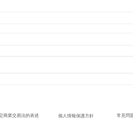
取引法に基づく表記
／
個人情報保護方針
／
よくある質
特定商業交易法的表述
​常見問
個人情報保護方針