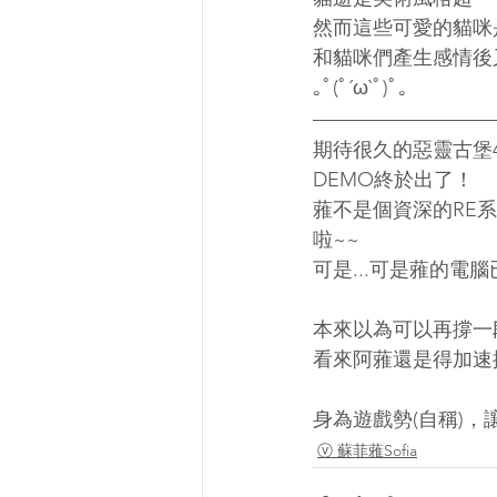
然而這些可愛的貓咪是會
和貓咪們產生感情後又要送
｡ﾟ(ﾟ´ω`ﾟ)ﾟ｡
期待很久的惡靈古堡
DEMO終於出了！
蕥不是個資深的RE
啦~~
可是...可是蕥的電
本來以為可以再撐一段
看來阿蕥還是得加速
身為遊戲勢(自稱)
ⓥ 蘇菲蕥Sofia