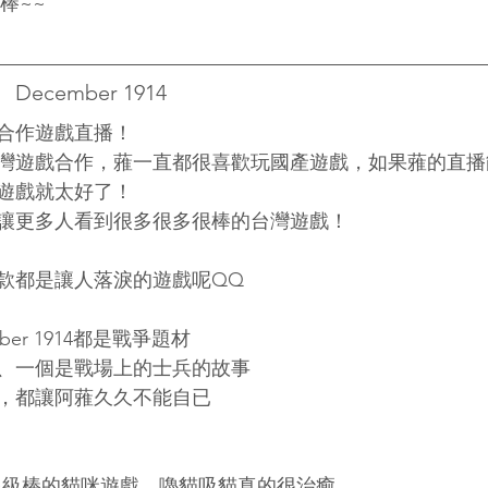
棒~~
cember 1914
合作遊戲直播！
灣遊戲合作，蕥一直都很喜歡玩國產遊戲，如果蕥的直播
遊戲就太好了！
讓更多人看到很多很多很棒的台灣遊戲！
款都是讓人落淚的遊戲呢QQ
er 1914都是戰爭題材
、一個是戰場上的士兵的故事
，都讓阿蕥久久不能自已
~級棒的貓咪遊戲，嚕貓吸貓真的很治癒