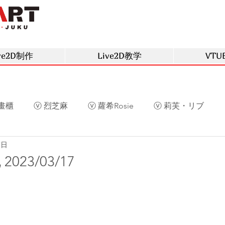
ve2D制作
Live2D教学
VTU
畫櫃
ⓥ 烈芝麻
ⓥ 蘿希Rosie
ⓥ 莉芙・リブ
7日
草
ⓥ 庫洛姆
ⓥ 深空眠
ⓥ 阿光
ⓥ 慕晴
023/03/17