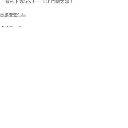
看來下週該安排一天出門曬太陽了！
ⓥ 蘇菲蕥Sofia
1件のコメント
コメントを追加…
最新順
羽
2023年9月15日
•