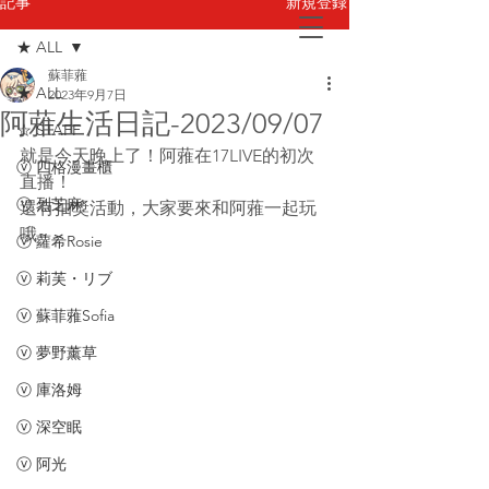
新規登録
記事
★ ALL
蘇菲蕥
お問い合わせ
★ ALL
2023年9月7日
阿蕥生活日記-2023/09/07
☆ STAFF
就是今天晚上了！阿蕥在17LIVE的初次
ⓥ 四格漫畫櫃
直播！
ⓥ 烈芝麻
還有抽獎活動，大家要來和阿蕥一起玩
哦~
ⓥ 蘿希Rosie
ⓥ 莉芙・リブ
ⓥ 蘇菲蕥Sofia
ⓥ 夢野薰草
ⓥ 庫洛姆
ⓥ 深空眠
ⓥ 阿光