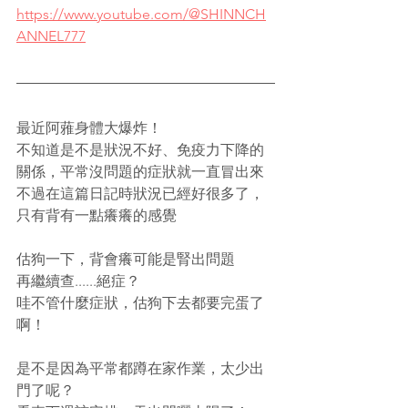
https://www.youtube.com/@SHINNCH
ANNEL777
最近阿蕥身體大爆炸！
不知道是不是狀況不好、免疫力下降的
關係，平常沒問題的症狀就一直冒出來
不過在這篇日記時狀況已經好很多了，
只有背有一點癢癢的感覺
估狗一下，背會癢可能是腎出問題
再繼續查......絕症？
哇不管什麼症狀，估狗下去都要完蛋了
啊！
是不是因為平常都蹲在家作業，太少出
門了呢？