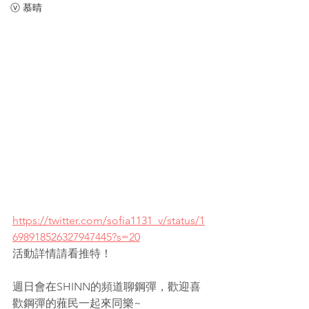
ⓥ 慕晴
https://twitter.com/sofia1131_v/status/1
698918526327947445?s=20
活動詳情請看推特！
週日會在SHINN的頻道聊鋼彈，歡迎喜
歡鋼彈的蕥民一起來同樂~