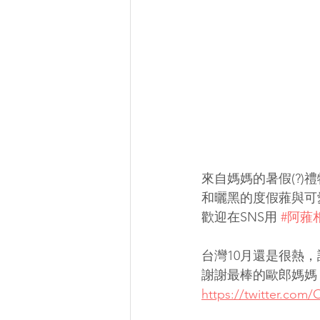
來自媽媽的暑假(?)
和曬黑的度假蕥與可
歡迎在SNS用 
#阿蕥
台灣10月還是很熱
謝謝最棒的歐郎媽媽
https://twitter.co