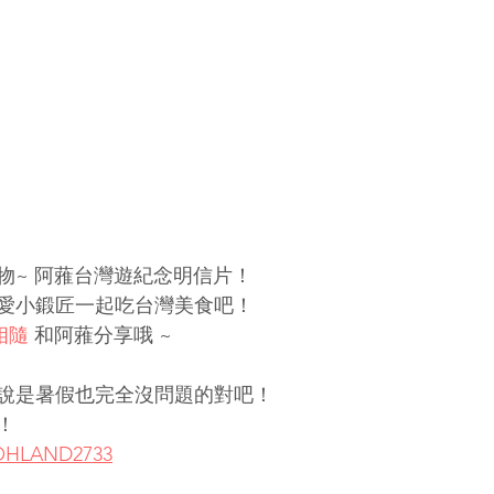
禮物~ 阿蕥台灣遊紀念明信片！
愛小鍛匠一起吃台灣美食吧！ 
相隨
 和阿蕥分享哦 ~
，說是暑假也完全沒問題的對吧！
！
m/OHLAND2733