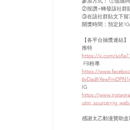
參加方式： ①追隨阿
②按讚+轉發該社群貼
③在該社群貼文下留
開獎時間：預定於10/1
【各平台抽獎連結】
推特 
https://x.com/sofia
 FB粉專
https://www.faceb
6yDadhYewFmDPN1m
IG 
https://www.instag
utm_source=ig_web
感謝太乙動漫贊助盒