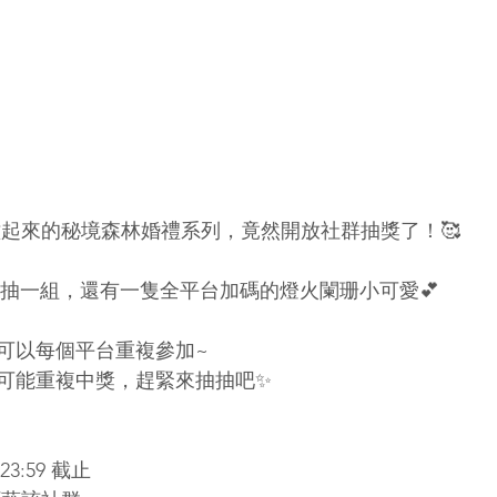
槓起來的秘境森林婚禮系列，竟然開放社群抽獎了！🥰 
各抽一組，還有一隻全平台加碼的燈火闌珊小可愛💕 
可以每個平台重複參加~ 
可能重複中獎，趕緊來抽抽吧✨  
3:59 截止 