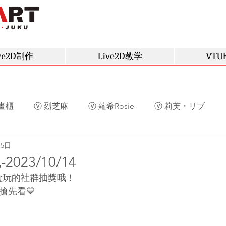
ve2D制作
Live2D教学
VTU
畫櫃
ⓥ 烈芝麻
ⓥ 蘿希Rosie
ⓥ 莉芙・リブ
15日
草
ⓥ 庫洛姆
ⓥ 深空眠
ⓥ 阿光
ⓥ 慕晴
023/10/14
盒玩的社群抽獎哦！
搶先看💙