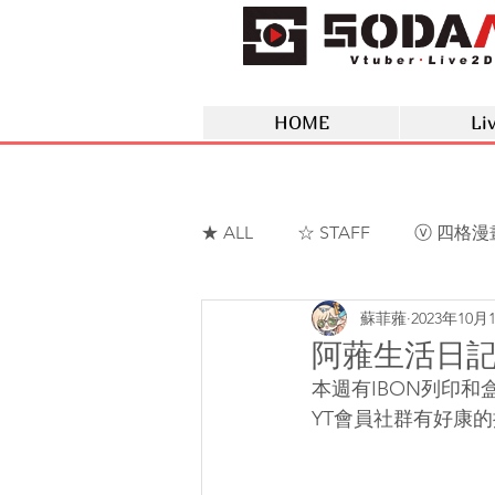
HOME
Li
★ ALL
☆ STAFF
ⓥ 四格漫
蘇菲蕥
2023年10月
ⓥ 蘇菲蕥Sofia
ⓥ 夢野薰
阿蕥生活日記-2
本週有IBON列印和
YT會員社群有好康的