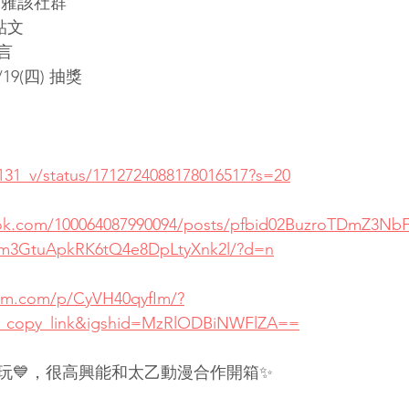
蕥該社群 
文 
言 
9(四) 抽獎
 
1131_v/status/1712724088178016517?s=20
ook.com/100064087990094/posts/pfbid02BuzroTDmZ3N
3GtuApkRK6tQ4e8DpLtyXnk2l/?d=n
ram.com/p/CyVH40qyfIm/?
_copy_link&igshid=MzRlODBiNWFlZA==
玩💙，很高興能和太乙動漫合作開箱✨