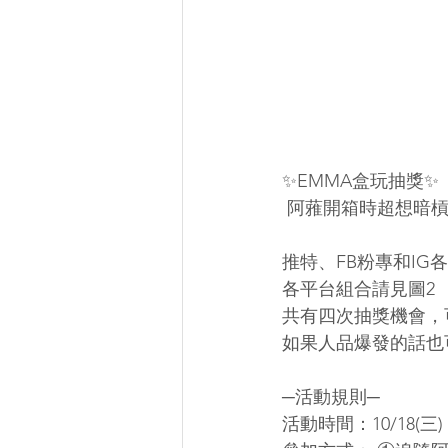
✨EMMA盒玩抽獎✨ 
 阿蕥開箱時超想暗
推特、FB粉專和IG
各平台組合請見圖2
共有四次抽獎機會，
如果人品爆發的話也
─活動規則─ 
活動時間：10/18(三) 2