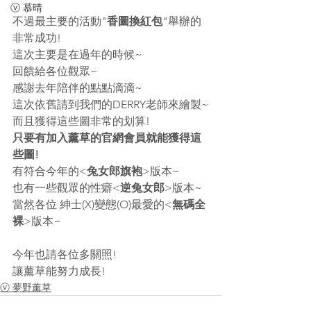
ⓥ 慕晴
不過最主要的活動"
香圖換紅包
"舉辦的
非常成功!
這次主要是在過年的時候~
回饋給各位觀眾~
感謝去年陪伴的點點滴滴~
這次依舊請到我們的DERRY老師來繪製~
而且獲得這些圖非常的划算!
只要有加入薰草的官網會員就能獲得這
些圖!
有符合今年的<
兔女郎旗袍
>版本~
也有一些觀眾的性癖<
逆兔女郎
>版本~
當然各位 紳士(X)變態(O)最愛的<
無碼全
裸
>版本~
今年也請各位多關照!
讓薰草能努力成長!
ⓥ 夢野薰草