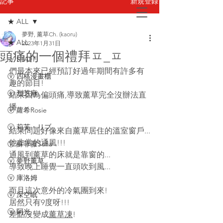
新規登録
記事
★ ALL
夢野, 薰草Ch. (kaoru)
お問い合わせ
★ ALL
2023年1月31日
頭痛的一個禮拜ㅍ_ㅍ
☆ STAFF
們最本來已經預訂好過年期間有許多有
ⓥ 四格漫畫櫃
趣的節目!
ⓥ 烈芝麻
結果因為偏頭痛,導致薰草完全沒辦法直
播...
ⓥ 蘿希Rosie
ⓥ 莉芙・リブ
結果問題好像來自薰草居住的溫室窗戶...
他非常的通風!!!
ⓥ 蘇菲蕥Sofia
通風到薰草的床就是靠窗的...
ⓥ 夢野薰草
導致晚上睡覺一直頭吹到風...
ⓥ 庫洛姆
而且這次意外的冷氣團到來!
ⓥ 深空眠
居然只有9度呀!!!
ⓥ 阿光
差點沒變成
薰草凍
!