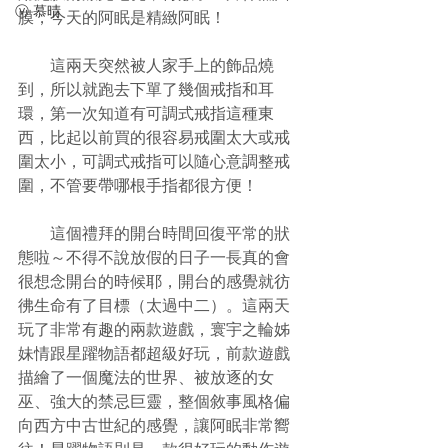
ⓥ 慕晴
膜，今天的阿眠是精緻阿眠！
　　這兩天突然被人家手上的飾品燒
到，所以就跑去下單了幾個戒指和耳
環，第一次知道有可調式戒指這種東
西，比起以前買的很容易戒圍太大或戒
圍太小，可調式戒指可以隨心意調整戒
圍，不管要帶哪根手指都很方便！
　　這個禮拜的開台時間回復平常的狀
態啦～不得不說放假的日子一長真的會
很想念開台的時候耶，開台的感覺就彷
彿生命有了目標（太過中二）。這兩天
玩了非常有趣的兩款遊戲，寰宇之輪姊
妹情跟星躍物語都超級好玩，前款遊戲
描繪了一個魔法的世界、被放逐的女
巫、強大的禁忌巨靈，整個敘事風格偏
向西方中古世紀的感覺，讓阿眠非常嚮