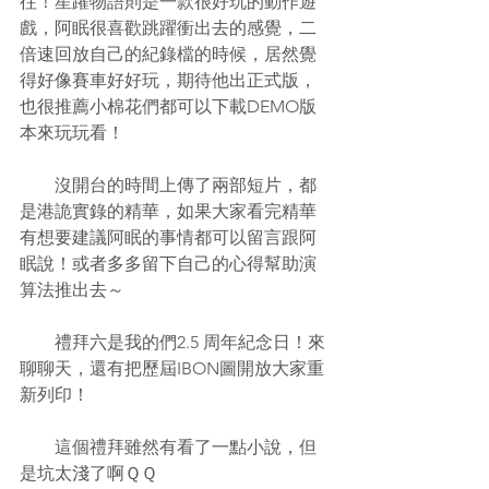
往！星躍物語則是一款很好玩的動作遊
戲，阿眠很喜歡跳躍衝出去的感覺，二
倍速回放自己的紀錄檔的時候，居然覺
得好像賽車好好玩，期待他出正式版，
也很推薦小棉花們都可以下載DEMO版
本來玩玩看！
　　沒開台的時間上傳了兩部短片，都
是港詭實錄的精華，如果大家看完精華
有想要建議阿眠的事情都可以留言跟阿
眠說！或者多多留下自己的心得幫助演
算法推出去～
　　禮拜六是我的們2.5 周年紀念日！來
聊聊天，還有把歷屆IBON圖開放大家重
新列印！
　　這個禮拜雖然有看了一點小說，但
是坑太淺了啊ＱＱ