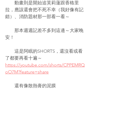
　　動畫則是開始追芙莉蓮跟香格里
拉，應該還會把不死不幸（我好像有記
錯）、消防題材那一部看一看～
　　那本週週記差不多到這邊～大家晚
安！
　　這是阿眠的SHORTS，還沒看或看
了都要再看十遍～
https://youtube.com/shorts/CPPEMRQ
oO7M?feature=share
　　還有像散熱膏的泥膜