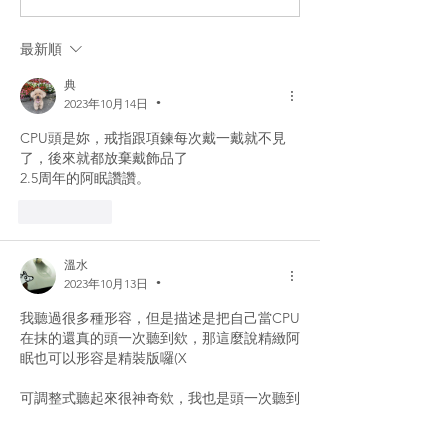
最新順
典
2023年10月14日
•
CPU頭是妳，戒指跟項鍊每次戴一戴就不見
了，後來就都放棄戴飾品了
2.5周年的阿眠讚讚。
いいね！
溫水
2023年10月13日
•
我聽過很多種形容，但是描述是把自己當CPU
在抹的還真的頭一次聽到欸，那這麼說精緻阿
眠也可以形容是精裝版囉(X
可調整式聽起來很神奇欸，我也是頭一次聽到
有這種的，好奇是怎麼做到可調整的呢?