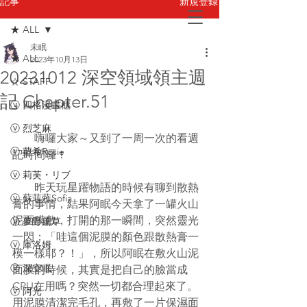
新規登録
記事
★ ALL
未眠
お問い合わせ
★ ALL
2023年10月13日
20231012 深空領域領主週
☆ STAFF
記 Chapter.51
ⓥ 四格漫畫櫃
ⓥ 烈芝麻
　　嗨囉大家～又到了一周一次的看週
ⓥ 蘿希Rosie
記時間囉！
ⓥ 莉芙・リブ
　　昨天玩星躍物語的時候有聊到散熱
ⓥ 蘇菲蕥Sofia
膏的事情，結果阿眠今天拿了一罐火山
泥面膜敷，打開的那一瞬間，突然靈光
ⓥ 夢野薰草
一閃：「哇這個泥膜的顏色跟散熱膏一
ⓥ 庫洛姆
模一樣耶？！」，所以阿眠在敷火山泥
ⓥ 深空眠
面膜的時候，其實是把自己的臉當成
CPU在用嗎？突然一切都合理起來了。
ⓥ 阿光
用泥膜清潔完毛孔，再敷了一片保濕面