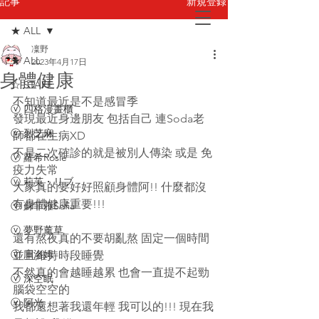
新規登録
記事
★ ALL
凜野
お問い合わせ
★ ALL
2023年4月17日
身體健康
☆ STAFF
不知道最近是不是感冒季
ⓥ 四格漫畫櫃
發現最近身邊朋友 包括自己 連Soda老
ⓥ 烈芝麻
師都在生病XD
不是二次確診的就是被別人傳染 或是 免
ⓥ 蘿希Rosie
疫力失常
ⓥ 莉芙・リブ
大家真的要好好照顧身體阿!! 什麼都沒
有身體健康重要!!!
ⓥ 蘇菲蕥Sofia
ⓥ 夢野薰草
還有熬夜真的不要胡亂熬 固定一個時間 
ⓥ 庫洛姆
並且維持時段睡覺
不然真的會越睡越累 也會一直提不起勁 
ⓥ 深空眠
腦袋空空的
ⓥ 阿光
我都還想著我還年輕 我可以的!!! 現在我