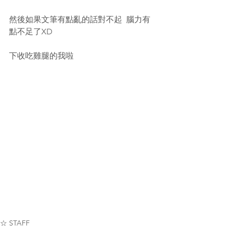
然後如果文筆有點亂的話對不起  腦力有
點不足了XD
下收吃雞腿的我啦
☆ STAFF