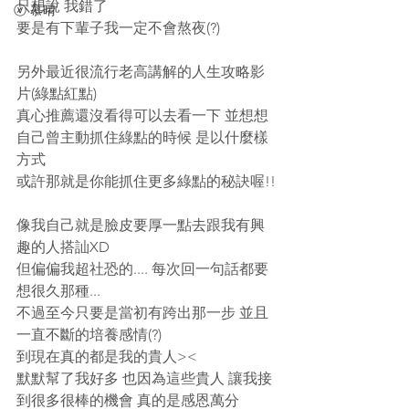
只想說 我錯了 
ⓥ 慕晴
要是有下輩子我一定不會熬夜(?) 
另外最近很流行老高講解的人生攻略影
片(綠點紅點)
真心推薦還沒看得可以去看一下 並想想
自己曾主動抓住綠點的時候 是以什麼樣
方式
或許那就是你能抓住更多綠點的秘訣喔!!
像我自己就是臉皮要厚一點去跟我有興
趣的人搭訕XD
但偏偏我超社恐的.... 每次回一句話都要
想很久那種...
不過至今只要是當初有跨出那一步 並且
一直不斷的培養感情(?)  
到現在真的都是我的貴人>< 
默默幫了我好多 也因為這些貴人 讓我接
到很多很棒的機會 真的是感恩萬分