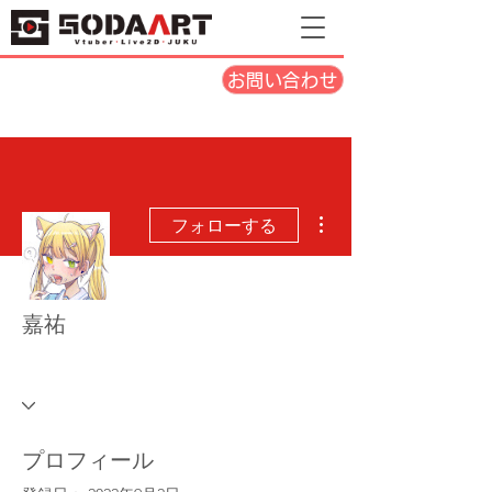
お問い合わせ
その他
フォローする
嘉祐
莉芙の小泡芙們
庫洛姆の主人們
+
4
プロフィール