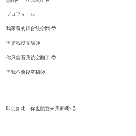
登録日： 2022年9月2日
プロフィール
我家養的貓會後空翻 😎
但是我沒養貓😞 
你只能看我後空翻了 😎
但我不會後空翻😞
即使如此....你也願意來我家嗎?🙂