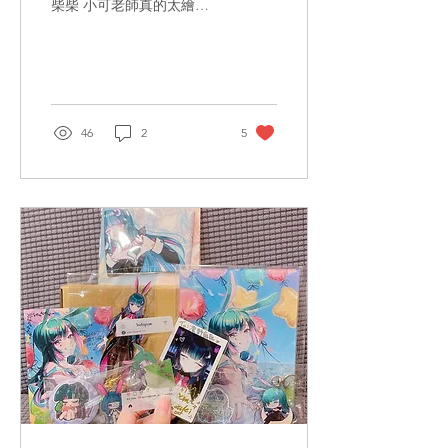
柴柴 小可老師真的太繪
了!!! 其實我不太會做可愛
的東西 所以當我拿到這皮時
真的蠻懷疑自己能不能做好
(其實每個案子我都懷疑w)
就來展示一下比較特別的求
婚動作 跟 一堆人問的柴柴
46
2
5
帽子XD 求婚動作當初製作
時...