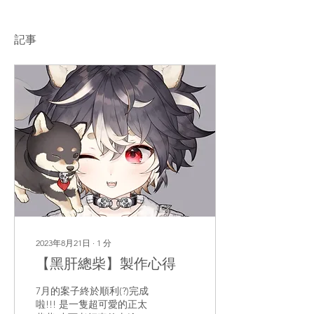
記事
2023年8月21日
∙
1
分
【黑肝總柴】製作心得
7月的案子終於順利(?)完成
啦!!! 是一隻超可愛的正太