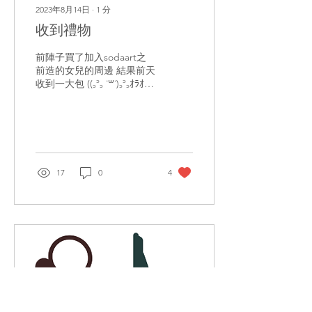
2023年8月14日
∙
1
分
收到禮物
前陣子買了加入sodaart之
前造的女兒的周邊 結果前天
收到一大包 ((꜆꜄꜆ ˙꒳˙)꜆꜄꜆ｵﾗｵﾗｵ
ﾗｵﾗ 打開還有一張超暖心的
手寫小卡片 女兒真的太棒了
嗚嗚 愛女兒們一輩子⁄(⁄
⁄•⁄ω⁄•⁄ ⁄)⁄ ------------------------
--------...
17
0
4