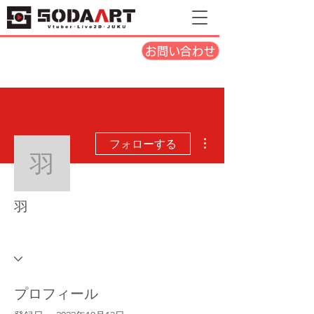
お問い合わせ
その他
フォローする
羽
羽
未眠的小眠花們
+
4
プロフィール