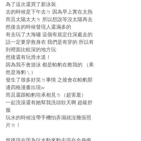
為了這次還買了新泳裝
去的時候是下午去ㄉ 因為早上實在太熱
而且太陽太大ㄌ 所以想說等沒太陽再去
然後去的時候發現人還滿多的
有去玩了大海嘯 這個有規定往深處走的
話一定要穿救身衣 我們是有穿的 所以有
到裡面比較深的地方玩
然後還有玩滑水道！
因為我不會游泳 都是帕豹在教我的 （果
然是海豹ㄟ）
發生了很多好笑ㄉ事情 之後會在帕豹那
邊四格漫畫出現w
而且還跟帕豹坦承相見ㄌ（超害羞）
一起洗澡還有她幫我洗頭欸天啊 超級舒
服
玩水的時候沒帶手機怕弄濕就沒幾張照
片ㄌ！
然後現在因為玩水動來動去現在全身痠