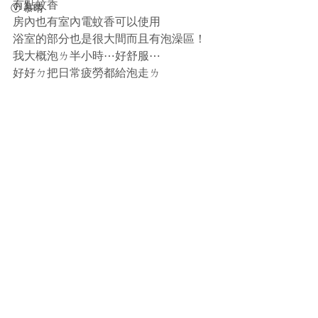
有點蚊香
ⓥ 慕晴
房內也有室內電蚊香可以使用 
浴室的部分也是很大間而且有泡澡區！
我大概泡ㄌ半小時⋯好舒服⋯
好好ㄉ把日常疲勞都給泡走ㄌ