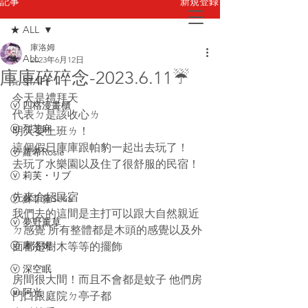
新規登録
記事
★ ALL
庫洛姆
お問い合わせ
★ ALL
2023年6月12日
庫庫碎碎念-2023.6.11☔️
☆ STAFF
今天是禮拜天
ⓥ 四格漫畫櫃
代表ㄉ是該收心ㄌ
ⓥ 烈芝麻
明天要上班ㄌ！
這個假日庫庫跟帕豹一起出去玩了！
ⓥ 蘿希Rosie
去玩了水樂園以及住了很舒服的民宿！
ⓥ 莉芙・リブ
先來介紹民宿
ⓥ 蘇菲蕥Sofia
我們去的這間是主打可以跟大自然親近
ⓥ 夢野薰草
ㄉ感覺 所有整體都是木頭的感覺以及外
ⓥ 庫洛姆
面都是樹木等等的擺飾
ⓥ 深空眠
房間很大間！而且不會都是蚊子 他們房
ⓥ 阿光
門口跟庭院ㄉ亭子都