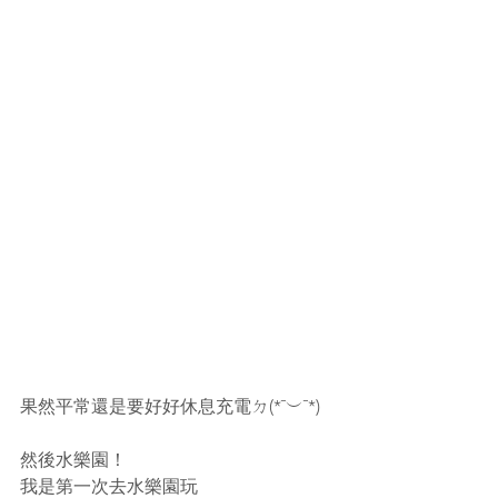
果然平常還是要好好休息充電ㄉ(*¯︶¯*)
然後水樂園！
我是第一次去水樂園玩