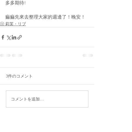
多多期待!
痲痲先來去整理大家的週邊了！晚安！
ⓥ 莉芙・リブ
3件のコメント
コメントを追加…
最新順
AKAJA