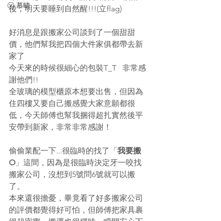
ⓥ 慕晴
後，明天要睡到自然醒!!!(立flag) 
好消息是跟搬家公司談到了一個甜甜
價，他們幫我把四個大件家俱都帶去新
家了
今天來的時候很細心的包裝T_T   非常感
謝他們!!
全玻璃的模型櫃原本想要出售，但因為
住四樓又要自己搬感覺大家意願都很
低，今天師傅也幫我捆得超扎實然後平
安帶到新家，非常非常感謝！
偷偷業配一下...很臨時的找了「
我要搬
O
」這間，因為是很臨時決定牙一咬找
搬家公司，沒想到5號問6號就可以搬
了。
本來還很擔憂，畢竟看了好多搬家公司
的評價都覺得好可怕，但師傅把家具裹