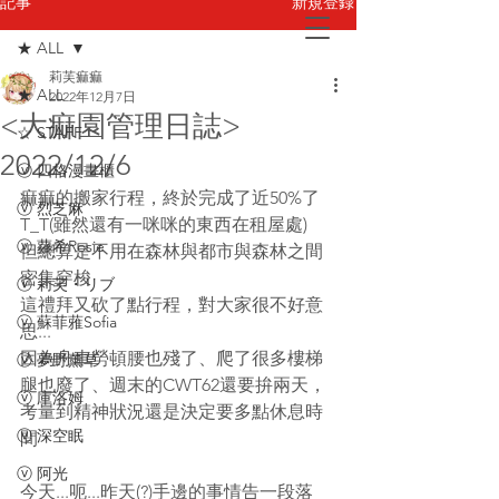
新規登録
記事
★ ALL
莉芙痲痲
お問い合わせ
★ ALL
2022年12月7日
<大痲園管理日誌>
☆ STAFF
2022/12/6
ⓥ 四格漫畫櫃
痲痲的搬家行程，終於完成了近50%了
ⓥ 烈芝麻
T_T(雖然還有一咪咪的東西在租屋處)
ⓥ 蘿希Rosie
但總算是不用在森林與都市與森林之間
密集穿梭
ⓥ 莉芙・リブ
這禮拜又砍了點行程，對大家很不好意
ⓥ 蘇菲蕥Sofia
思...
因為舟車勞頓腰也殘了、爬了很多樓梯
ⓥ 夢野薰草
腿也廢了、週末的CWT62還要拚兩天，
ⓥ 庫洛姆
考量到精神狀況還是決定要多點休息時
ⓥ 深空眠
間
ⓥ 阿光
今天...呃...昨天(?)手邊的事情告一段落