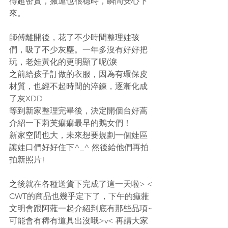
得超密實，搬運也很穩時，瞬間安心下
來。
師傅離開後，花了不少時間整理娃孩
們，吸了不少灰塵。一年多沒有好好把
玩，老娃黃化的更明顯了呢(淚
之前給孩子訂做的衣服，因為有環保皮
材質，也經不起時間的淬鍊，逐漸化成
了灰XDD
等到新家整理完畢後，決定開個台好蒿
介紹一下莉芙痲痲最早的鵝女們！
新家空間也大，未來想要規劃一個娃區
讓娃口們好好住下^_^ 然後給他們再拍
拍新照片!
之後就在各種送貨下完成了這一天啦> <
CWT的商品也幾乎定下了，下午的痲蕥
文明會跟阿蕥一起介紹到底有那些品項~
可能會有稀有道具出沒哦>v< 再請大家