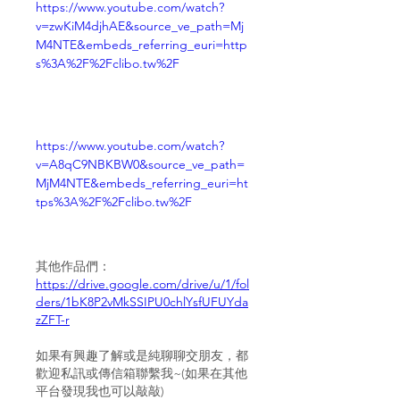
https://www.youtube.com/watch?
v=zwKiM4djhAE&source_ve_path=Mj
M4NTE&embeds_referring_euri=http
s%3A%2F%2Fclibo.tw%2F
https://www.youtube.com/watch?
v=A8qC9NBKBW0&source_ve_path=
MjM4NTE&embeds_referring_euri=ht
tps%3A%2F%2Fclibo.tw%2F
其他作品們：
https://drive.google.com/drive/u/1/fol
ders/1bK8P2vMkSSIPU0chlYsfUFUYda
zZFT-r
如果有興趣了解或是純聊聊交朋友，都
歡迎私訊或傳信箱聯繫我~(如果在其他
平台發現我也可以敲敲)