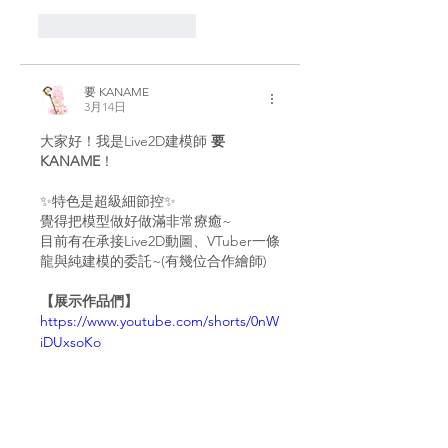
いいね！
返信
要 KANAME
3月14日
大家好！我是Live2D建模師 
要 
KANAME
！
✨特色是超級細節控✨
覺得把模型做好做滿非常療癒~
目前有在承接Live2D動圖、VTuber一條
龍與純建模的委託~(有幾位合作繪師)
【展示作品們】
https://www.youtube.com/shorts/0nW
iDUxsoKo