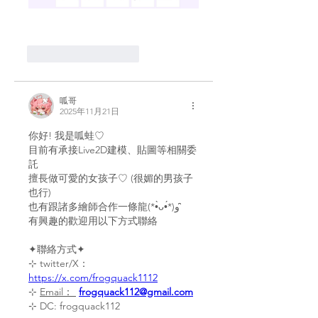
いいね！
返信
呱哥
2025年11月21日
你好! 我是呱蛙♡
目前有承接Live2D建模、貼圖等相關委
託
擅長做可愛的女孩子♡ (很媚的男孩子
也行)
也有跟諸多繪師合作一條龍(*•̀ᴗ•́*)و ̑̑
有興趣的歡迎用以下方式聯絡
✦聯絡方式✦
⊹ twitter/X：
https://x.com/frogquack1112
⊹ 
Email： 
frogquack112@gmail.com
⊹ DC: frogquack112