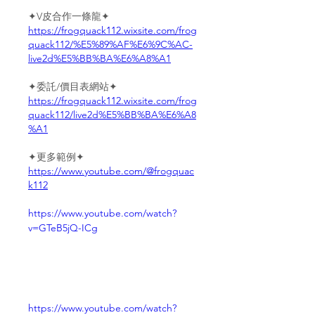
✦V皮合作一條龍✦
https://frogquack112.wixsite.com/frog
quack112/%E5%89%AF%E6%9C%AC-
live2d%E5%BB%BA%E6%A8%A1
✦委託/價目表網站✦
https://frogquack112.wixsite.com/frog
quack112/live2d%E5%BB%BA%E6%A8
%A1
✦更多範例✦
https://www.youtube.com/@frogquac
k112
https://www.youtube.com/watch?
v=GTeB5jQ-ICg
https://www.youtube.com/watch?