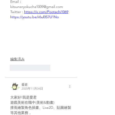
Email：
kitsuneryokucha1009@gmail.com
Twitter : 
https://x.com/Pootachi1069
https://youtu.be/r6ul0S7U1No
編集済み
いいね！
返信
愛君
2025年11月04日
大家好!我是愛君
遊戲美術在職中(美術&動畫)
擅長繪製角色插畫、Live2D、貼圖繪製
等其他業務，