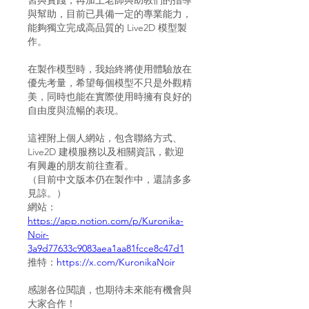
習與實踐，再加上老師與助教們的指導
與幫助，目前已具備一定的專業能力，
能夠獨立完成高品質的 Live2D 模型製
作。
在製作模型時，我始終將使用體驗放在
優先考量，希望每個模型不只是外觀精
美，同時也能在實際使用時擁有良好的
自由度與流暢的表現。
這裡附上個人網站，包含聯絡方式、
Live2D 建模服務以及相關資訊，歡迎
有興趣的朋友前往查看。
（目前中文版本仍在製作中，還請多多
見諒。）
網站：
https://app.notion.com/p/Kuronika-
Noir-
3a9d77633c9083aea1aa81fcce8c47d1
推特：
https://x.com/KuronikaNoir
感謝各位閱讀，也期待未來能有機會與
大家合作！