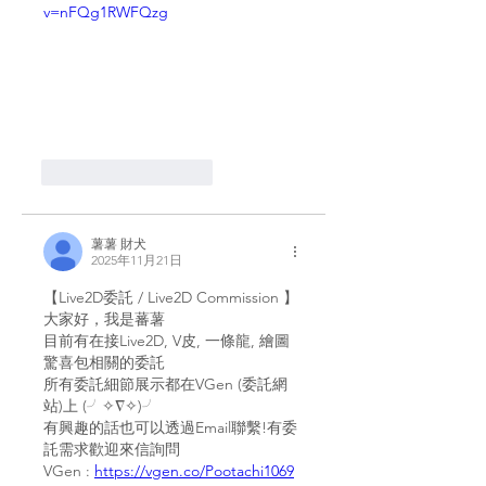
v=nFQg1RWFQzg
いいね！
返信
薯薯 財犬
2025年11月21日
【Live2D委託 / Live2D Commission 】
大家好，我是蕃薯
目前有在接Live2D, V皮, 一條龍, 繪圖
驚喜包相關的委託
所有委託細節展示都在VGen (委託網
站)上 (╯✧∇✧)╯
有興趣的話也可以透過Email聯繫!有委
託需求歡迎來信詢問
VGen : 
https://vgen.co/Pootachi1069