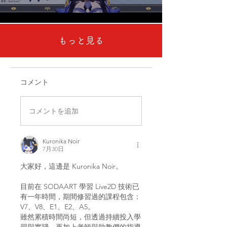
もっと見る
コメント
コメントを追加
Kuronika Noir
7月30日
大家好，這邊是 Kuronika Noir。
目前在 SODAART 學習 Live2D 技術已
有一年時間，期間修習過的課程包含：
V7、V8、E1、E2、A5。
雖然累積時間尚短，但透過持續投入學