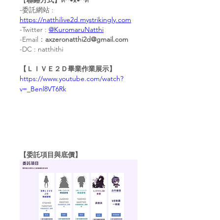
【
聯絡方式】
ฅ^•ﻌ•^ฅ
-委託網站 : 
https://natthilive2d.mystrikingly.com
-Twitter : 
@KuromaruNatthi
-Email：
axzeronatthi2d@gmail.com
-DC : natthithi
【ＬＩＶＥ２Ｄ畢業作業展示】
https://www.youtube.com/watch?
v=_Benl8VT6Rk
【委託項目與底價】