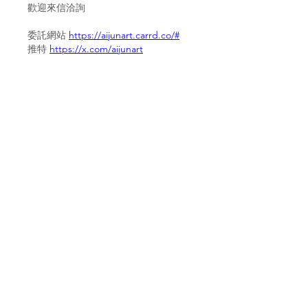
歡迎來信洽詢
委託網站 
https://aijunart.carrd.co/#
推特 
https://x.com/aijunart
一些作品
插畫+動畫
https://youtu.be/9yg_CexAP_w?
si=muhnHLyTV0PoZVsV
動畫
https://youtu.be/pff1gwokfHU?
si=7hTd4aWoeFbKcqmO