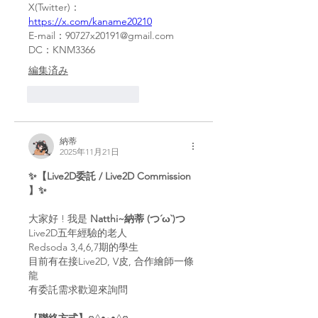
X(Twitter)：
https://x.com/kaname20210
E-mail：90727x20191@gmail.com
DC：KNM3366
編集済み
いいね！
返信
納蒂
2025年11月21日
✨【Live2D委託 / Live2D Commission 
】✨
大家好 ! 我是 
Natthi~納蒂 (つ´ω`)つ
Live2D五年經驗的老人
Redsoda 3,4,6,7期的學生
目前有在接Live2D, V皮, 合作繪師一條
龍
有委託需求歡迎來詢問