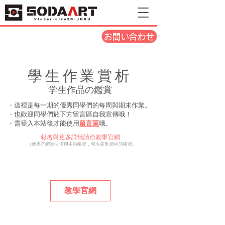
お問い合わせ
學生作業賞析
学生作品の鑑賞
・這裡是每一期的優秀同學們的每周與期末作業。
​・也歡迎同學們於下方留言區自我宣傳哦！
・需登入本站後才能使用
留言區
哦。
報名與更多詳情請洽教學官網
（教學官網無法沿用本站帳號，報名需重新申請帳號)
教學官網
Ⅴ皮全流程