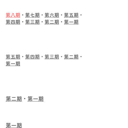
班
第八期
・​
第七期
・​
第六期
・​
第五期
・​
第四期
・​
第三期
・​
第二期
・​
第一期
​動畫概念
班
第五期
・
第四期
・​
第三期
・​
第二期
・​
第一期
​角色設計
班
第二期
・​
第一期
創作技巧延伸班
第一期