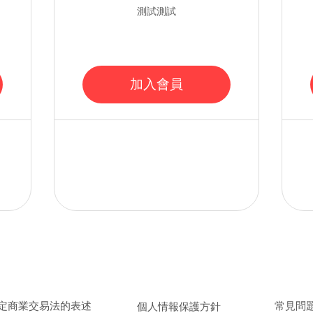
測試測試
加入會員
取引法に基づく表記
／
個人情報保護方針
／
よくある質
特定商業交易法的表述
​常見問
個人情報保護方針