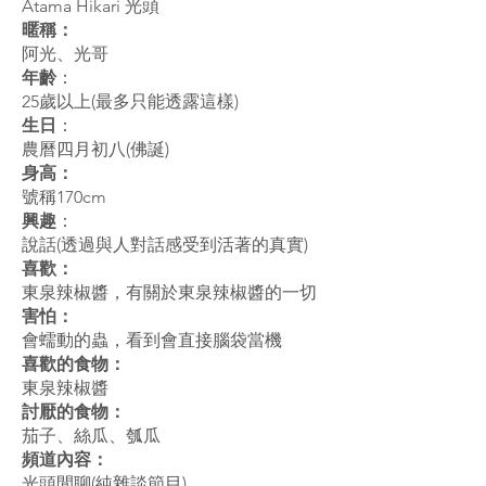
Atama Hikari 光頭
暱稱：
阿光、光哥
年齡
：
25歲以上(最多只能透露這樣)
生日
：
農曆四月初八(佛誕)
身高：
號稱170cm
興趣
：
說話(透過與人對話感受到活著的真實)
喜歡：
東泉辣椒醬，有關於東泉辣椒醬的一切
害怕：
會蠕動的蟲，看到會直接腦袋當機
喜歡的食物：
東泉辣椒醬
討厭的食物：
茄子、絲瓜、瓠瓜
頻道內容：
光頭閒聊(純雜談節目)