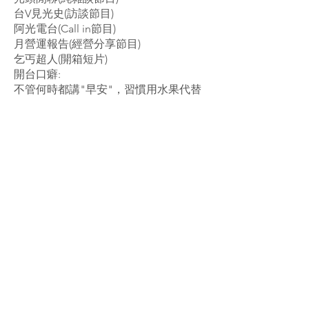
台V見光史(訪談節目)
阿光電台(Call in節目)
月營運報告(經營分享節目)
乞丐超人(開箱短片)
開台口癖:
不管何時都講"早安"，習慣用水果代替
罵人的話。
【簡介】
阿光是位曾經的社畜，
為了逃離工作的壓力及社畜的身分，
最終決定自己開店成為酒吧老闆
但酒吧裝潢完後加上各種器材成本，