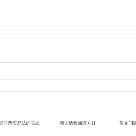
取引法に基づく表記
／
個人情報保護方針
／
よくある質
特定商業交易法的表述
​常見問
個人情報保護方針