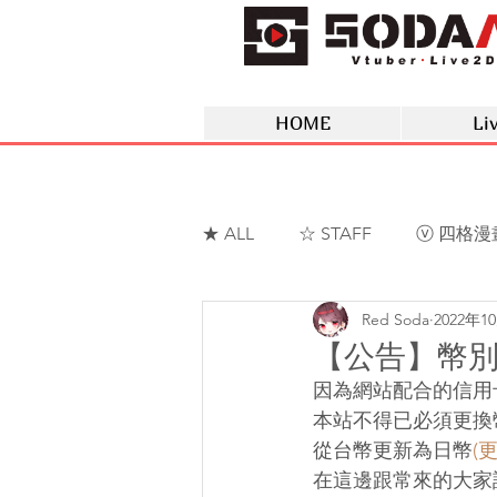
HOME
Li
★ ALL
☆ STAFF
ⓥ 四格漫
Red Soda
2022年1
ⓥ 蘇菲蕥Sofia
ⓥ 夢野薰
【公告】幣
因為網站配合的信用
本站不得已必須更換
從台幣更新為日幣
(
在這邊跟常來的大家