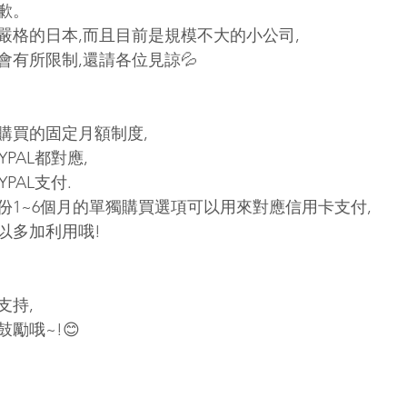
歉。
嚴格的日本,而且目前是規模不大的小公司,
會有所限制,還請各位見諒💦
購買的固定月額制度,
PAL都對應,
PAL支付.
份1~6個月的單獨購買選項可以用來對應信用卡支付,
以多加利用哦!
支持,
勵哦~!😊