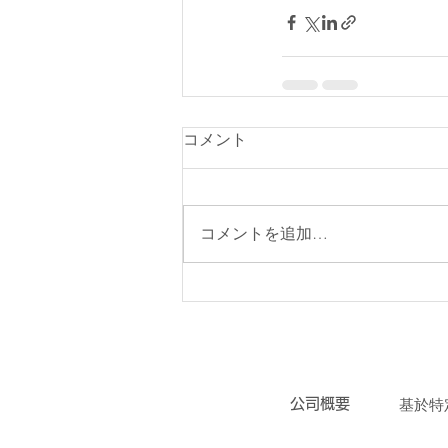
コメント
コメントを追加…
会社概要
／
特定商
​公司概要
​基於