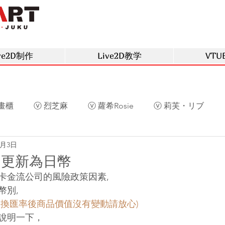
ve2D制作
Live2D教学
VTU
畫櫃
ⓥ 烈芝麻
ⓥ 蘿希Rosie
ⓥ 莉芙・リブ
0月3日
草
ⓥ 庫洛姆
ⓥ 深空眠
ⓥ 阿光
ⓥ 慕晴
別更新為日幣
卡金流公司的風險政策因素,
幣別,
更換匯率後商品價值沒有變動請放心)
說明一下，