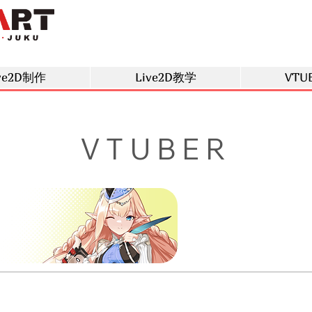
ve2D制作
Live2D教学
VTU
VTUBER