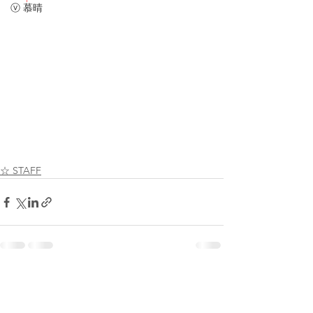
ⓥ 慕晴
☆ STAFF
コメント