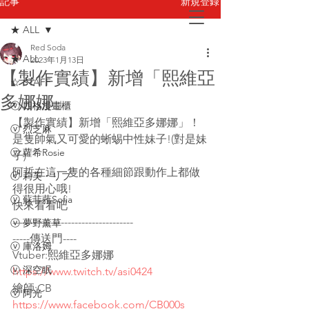
新規登録
記事
★ ALL
Red Soda
お問い合わせ
★ ALL
2023年1月13日
【製作實績】新增「熙維亞
☆ STAFF
多娜娜」
ⓥ 四格漫畫櫃
【製作實績】新增「熙維亞多娜娜」！
ⓥ 烈芝麻
是隻帥氣又可愛的蜥蜴中性妹子!(對是妹
ⓥ 蘿希Rosie
子)
阿哲在這一隻的各種細節跟動作上都做
ⓥ 莉芙・リブ
得很用心哦!
ⓥ 蘇菲蕥Sofia
快來看看吧
-----------------------------------
ⓥ 夢野薰草
-----傳送門----
ⓥ 庫洛姆
Vtuber:熙維亞多娜娜
ⓥ 深空眠
https://www.twitch.tv/asi0424
繪師:CB
ⓥ 阿光
https://www.facebook.com/CB000s