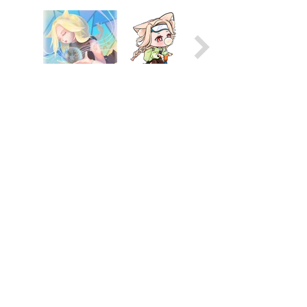
★ 歡迎大家在留言區給慕晴任何鼓勵或批評指教！
★ 要登入才可以留言哦～
★ 也很歡迎粉絲直接投稿喔！慕晴挑選後經收錄起來的
會贈送福利點數哦！(收錄在上方FAN ART列或網誌上)
・《二次創作繪圖/小說》1～200點 ・《影片剪
輯》1～200點 ・《迷因圖製作》1～20點
★ 互動聊天時請遵守「不要讓對方感受不舒服」的基本
規範。
コメント
コメントを追加