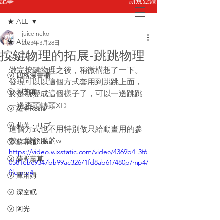
新規登録
記事
★ ALL
juice neko
お問い合わせ
★ ALL
2023年3月28日
按鍵物理的拓展-跳跳物理
☆ STAFF
做完按鍵物理之後，稍微構想了一下。
ⓥ 四格漫畫櫃
發現可以以這個方式套用到跳跳上面，
ⓥ 烈芝麻
於是就變成這個樣子了，可以一邊跳跳
一邊歪頭轉頭XD
ⓥ 蘿希Rosie
ⓥ 莉芙・リブ
這個方式也不用特別做只給動畫用的參
數，蠻舒服的w
ⓥ 蘇菲蕥Sofia
https://video.wixstatic.com/video/4369b4_3f6
ⓥ 夢野薰草
0581ebc9347bb99ac32671fd8ab61/480p/mp4/
file.mp4
ⓥ 庫洛姆
ⓥ 深空眠
ⓥ 阿光