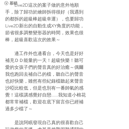
ⓥ 慕晴
　　Live2D這次的案子做的意外地順
手，除了歸功於繪師拆得很好（我遇到
的都拆的超級棒超級幸運），也要歸功
Live2D新出的自動生成XY角度的功能，
節省很多調整變形器的時間，效果也很
棒，超級喜歡這次的效果～
　　邊工作外也邊看台，今天也是好好
補充ＤＤ能量的一天！超級快樂！聽可
愛的女孩子們的聲音真的好治癒～偶爾
我也跑回去補自己的檔，聽自己的聲音
也好快樂，雖然有些紀錄檔聽起來聲音
沙啞比較低，但是也別有一番帥氣的感
覺！這樣講感覺好自戀......我知道小棉花
都常常補檔，歡迎在底下留言你已經補
過多少檔了～
　　是說阿眠發現自己真的很喜歡自己