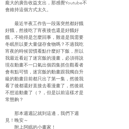
龐大的廣告收益支出，那感覺Youtube不
會維持這個方式太久。
　　最近半夜工作告一段落突然都好餓
好餓，然後吃了宵夜後也還是好餓好
餓，不曉得是怎麼回事，難道是我需要
冬眠所以要大量儲存食物嗎？不過我吃
宵夜的時候習慣看點什麼好下飯，所以
我最近看起了迷宮飯的漫畫，必須得說
現在動畫不一口氣出個四集抓住觀看者
會有點可惜，迷宮飯的動畫跟我獨自升
級的動畫目前都只出了第一集，然後我
看了後都還好直接去看漫畫了，然後就
不想追動畫了（？，但是以前這樣才是
常態齁？
　　那本週週記就到這邊，我們下週
見！晚安～
　　附上阿眠的小畫家！