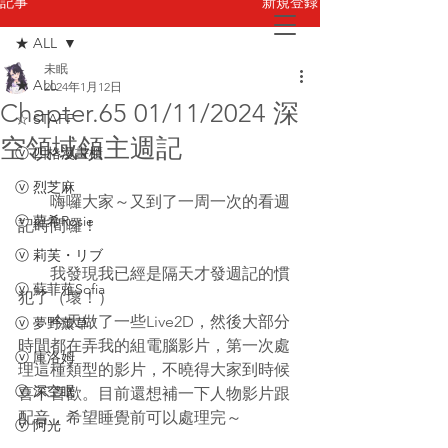
新規登録
記事
★ ALL
未眠
お問い合わせ
★ ALL
2024年1月12日
Chapter.65 01/11/2024 深
☆ STAFF
空領域領主週記
ⓥ 四格漫畫櫃
ⓥ 烈芝麻
　　嗨囉大家～又到了一周一次的看週
ⓥ 蘿希Rosie
記時間囉！
ⓥ 莉芙・リブ
　    我發現我已經是隔天才發週記的慣
ⓥ 蘇菲蕥Sofia
犯了（壞！）
　　今天做了一些Live2D，然後大部分
ⓥ 夢野薰草
時間都在弄我的組電腦影片，第一次處
ⓥ 庫洛姆
理這種類型的影片，不曉得大家到時候
ⓥ 深空眠
喜不喜歡。目前還想補一下人物影片跟
配音，希望睡覺前可以處理完～
ⓥ 阿光