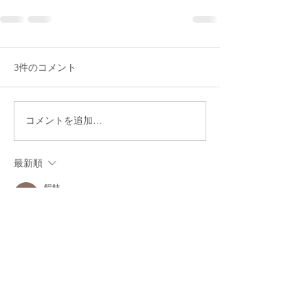
3件のコメント
コメントを追加…
最新順
餛飩
2024年1月17日
•
阿眠會不會組電腦影片做著做著就變成電腦
系 VTuber 了呢 XD
阿眠的聲音低沈的聽起來有種成穩風格的可
愛，我很喜歡在睡覺的時候拿阿眠一些雜談類
型的影片放成當白噪音聽！