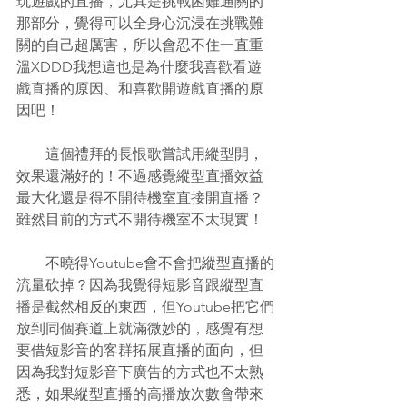
玩遊戲的直播，尤其是挑戰困難通關的
那部分，覺得可以全身心沉浸在挑戰難
關的自己超厲害，所以會忍不住一直重
溫XDDD我想這也是為什麼我喜歡看遊
戲直播的原因、和喜歡開遊戲直播的原
因吧！
　　這個禮拜的長恨歌嘗試用縱型開，
效果還滿好的！不過感覺縱型直播效益
最大化還是得不開待機室直接開直播？
雖然目前的方式不開待機室不太現實！
　　不曉得Youtube會不會把縱型直播的
流量砍掉？因為我覺得短影音跟縱型直
播是截然相反的東西，但Youtube把它們
放到同個賽道上就滿微妙的，感覺有想
要借短影音的客群拓展直播的面向，但
因為我對短影音下廣告的方式也不太熟
悉，如果縱型直播的高播放次數會帶來