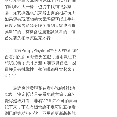
不說魔物獵人真的很好玩！跟以前阿眠
的印象不太一樣，也從中找到很多樂
趣，尤其操蟲棍飛來飛去真的很好玩！
如果讓有玩魔物的大家評價阿眠上手的
速度大家會給幾分呢？看到大家也滿推
薦RISE的，有機會也滿想試試看的！但
首先要先把冰原破完才行。
　　還有PoppyPlaytime跟今天在妮卡的
台看到的新 ● 類壺男遊戲，這兩款也都
想試試看！尤其是新 ● 類壺男遊戲，感
覺極具有挑戰性，整個眠都興奮起來了
XDDD
　　最近突然發現花在看小說的錢錢有
點多，決定暫時只先看免費章節，真的
覺得超級好看、非看VIP章節不可的書再
記下來，下次有機會說不定可以直接看
到已經完結的小說！不用追更新想想就