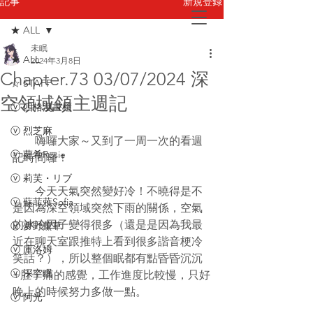
新規登録
記事
★ ALL
未眠
お問い合わせ
★ ALL
2024年3月8日
Chapter.73 03/07/2024 深
☆ STAFF
空領域領主週記
ⓥ 四格漫畫櫃
ⓥ 烈芝麻
　　嗨囉大家～又到了一周一次的看週
ⓥ 蘿希Rosie
記時間囉！
ⓥ 莉芙・リブ
　    今天天氣突然變好冷！不曉得是不
ⓥ 蘇菲蕥Sofia
是因為深空領域突然下雨的關係，空氣
的冰冷因子變得很多（還是是因為我最
ⓥ 夢野薰草
近在聊天室跟推特上看到很多諧音梗冷
ⓥ 庫洛姆
笑話？），所以整個眠都有點昏昏沉沉
ⓥ 深空眠
+肚子痛的感覺，工作進度比較慢，只好
晚上的時候努力多做一點。
ⓥ 阿光