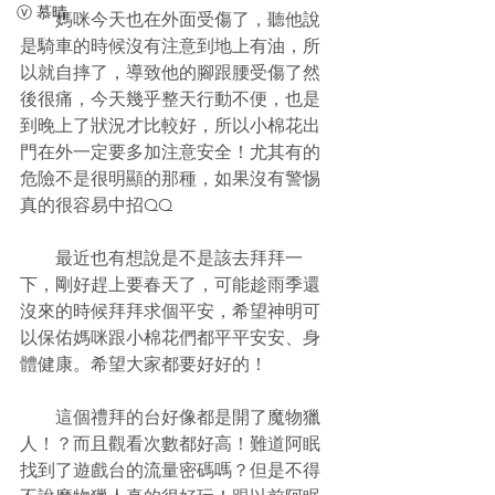
ⓥ 慕晴
　　媽咪今天也在外面受傷了，聽他說
是騎車的時候沒有注意到地上有油，所
以就自摔了，導致他的腳跟腰受傷了然
後很痛，今天幾乎整天行動不便，也是
到晚上了狀況才比較好，所以小棉花出
門在外一定要多加注意安全！尤其有的
危險不是很明顯的那種，如果沒有警惕
真的很容易中招QQ
　　最近也有想說是不是該去拜拜一
下，剛好趕上要春天了，可能趁雨季還
沒來的時候拜拜求個平安，希望神明可
以保佑媽咪跟小棉花們都平平安安、身
體健康。希望大家都要好好的！
　　這個禮拜的台好像都是開了魔物獵
人！？而且觀看次數都好高！難道阿眠
找到了遊戲台的流量密碼嗎？但是不得