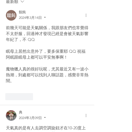
最新順
餛飩
2024年3月14日
•
前幾天可能是天氣關係，我跟朋友們也常覺得
不太舒服，回過神才發現已經是會被天氣影響
年紀了，不 QQ
眠母上居然出意外了，要多保重耶 QQ 祝福
阿眠跟眠母上都可以平安無事啊！
魔物獵人真的很好玩呢，尤其最近又有一波小
熱潮，到處都可以找到人聊話題，感覺非常熱
鬧。
いいね！
典
2024年3月09日
•
天氣真的是有人去調空調旋鈕才在10-20度上