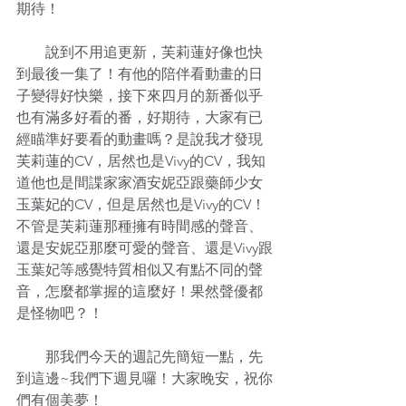
期待！
　　說到不用追更新，芙莉蓮好像也快
到最後一集了！有他的陪伴看動畫的日
子變得好快樂，接下來四月的新番似乎
也有滿多好看的番，好期待，大家有已
經瞄準好要看的動畫嗎？是說我才發現
芙莉蓮的CV，居然也是Vivy的CV，我知
道他也是間諜家家酒安妮亞跟藥師少女
玉葉妃
的CV，但是居然也是Vivy的CV！
不管是芙莉蓮那種擁有時間感的聲音、
還是安妮亞那麼可愛的聲音、還是Vivy跟
玉葉妃等感覺特質相似又有點不同的聲
音，怎麼都掌握的這麼好！果然聲優都
是怪物吧？！
　　那我們今天的週記先簡短一點，先
到這邊~我們下週見囉！大家晚安，祝你
們有個美夢！