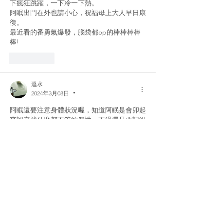
下瘋狂跳躍，一下冷一下熱。
阿眠出門在外也請小心，祝福母上大人早日康
復。
最近看的番勇氣爆發，腦袋都op的棒棒棒棒
棒!
いいね！
溫水
2024年3月08日
•
阿眠還要注意身體狀況喔，知道阿眠是會卯起
來認真就什麼都不管的個性，不過還是要記得
多休息，真的不行停播也沒關係，大家都會等
阿眠的。
歐不，眠媽保重阿，阿眠最近幾天可能要再多
留意眠媽的腳的狀況，有很多傷可能一下看起
來沒事，但是其實時間久了就會累積起來，如
果這幾天還有什麼變化的話就建議盡速就診
喔。
拜拜就隨心就好，我個人都覺得不必要挑什麼