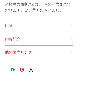
※軽度の角折れのあるものが含まれて
おります。ご了承くださいませ。
絵師
Krenz
内容紹介
台湾のイラストレーター・Krenz先生の2018
他の販売リンク
年に描かれたオリジナル作品、授業/仕事で
の作品、旅行記絵などなど盛りだくさんの内
＞
とらのあな
容です。
＞
メロンブックス
＞
アリスブックス