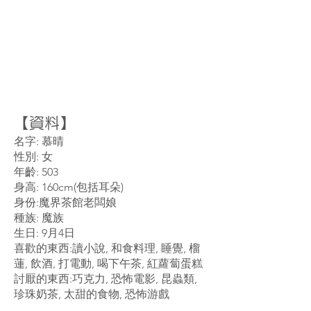
【資料】
名字: 慕晴
性別: 女
年齡: 503
身高: 160cm(包括耳朵)
身份:魔界茶館老闆娘
種族: 魔族
生日: 9月4日
喜歡的東西:讀小說, 和食料理, 睡覺, 榴
蓮, 飲酒, 打電動, 喝下午茶, 紅蘿蔔蛋糕
討厭的東西:巧克力, 恐怖電影, 昆蟲類,
珍珠奶茶, 太甜的食物, 恐怖游戲